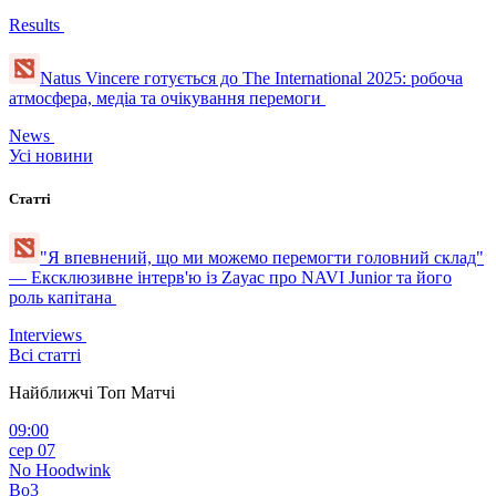
Results
Natus Vincere готується до The International 2025: робоча
атмосфера, медіа та очікування перемоги
News
Усі новини
Статті
"Я впевнений, що ми можемо перемогти головний склад"
— Ексклюзивне інтерв'ю із Zayac про NAVI Junior та його
роль капітана
Interviews
Всі статті
Найближчі Топ Матчі
09:00
сер 07
No Hoodwink
Bo3