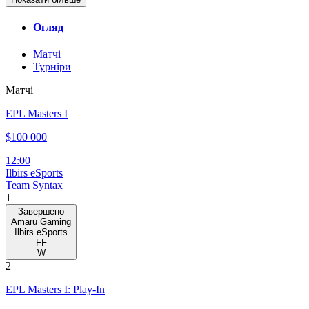
Огляд
Матчі
Турніри
Матчі
EPL Masters I
$100 000
12:00
Ilbirs eSports
Team Syntax
1
Завершено
Amaru Gaming
Ilbirs eSports
FF
W
2
EPL Masters I: Play-In