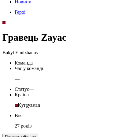
Новини
Герої
Гравець Zayac
Bakyt Emilzhanov
Команда
Час у команді
—
Статус
—
Країна
Kyrgyzstan
Вік
27 років
Показати більше