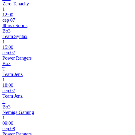
Zero Tenacity
1
12:00
сер 07
Ilbirs eSports
Bo3
Team Syntax
1
15:00
сер 07
Power Rangers
Bo3
T
Team Jenz
1
18:00
сер 07
Team Jenz
T
Bo3
Nemiga Gaming
1
09:00
сер 08
Power Rangers