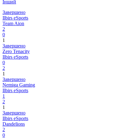
Інший
Завершено
Ilbirs eSports
Team Aion
2
0
1
Завершено
Zero Tenacity
Ilbirs eSports
0
2
1
Завершено
Nemiga Gaming
Ilbirs eSports
1
2
1
Завершено
Ilbirs eSports
Dandelions
2
0