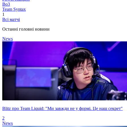
Bo3
Team Syntax
1
Всі матчі
Останні головні новини
News
Blitz про Team Liquid: "Ми завжди не у формі. Це наш секрет"
2
News