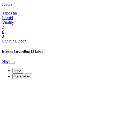
Iba pa
Tapos na
Liquid
Vitality
2
0
2
Lahat ng laban
istats sa laro
huling 15 laban
Higit pa
ropz
Karaniwan