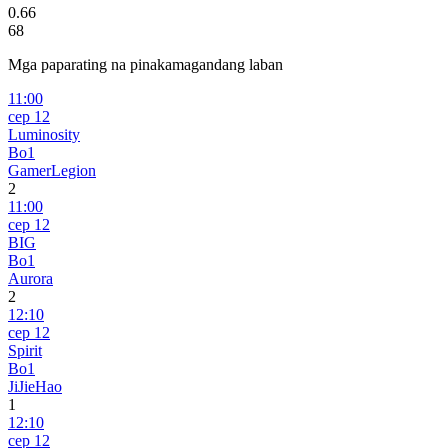
0.66
68
Mga paparating na pinakamagandang laban
11:00
сер 12
Luminosity
Bo1
GamerLegion
2
11:00
сер 12
BIG
Bo1
Aurora
2
12:10
сер 12
Spirit
Bo1
JiJieHao
1
12:10
сер 12