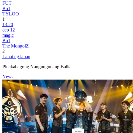
FUT
Bo1
TYLOO
1
13:20
сер 12
magic
Bo1
The MongolZ
2
Lahat ng laban
Pinakabagong Nangungunang Balita
News