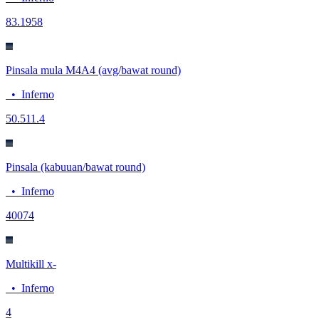
8
3.1958
Pinsala mula M4A4 (avg/bawat round)
•
Inferno
50.5
11.4
Pinsala (kabuuan/bawat round)
•
Inferno
400
74
Multikill x-
•
Inferno
4