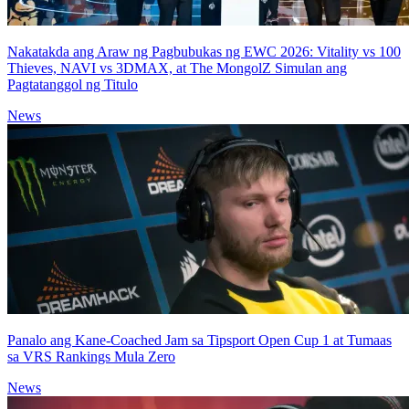
Nakatakda ang Araw ng Pagbubukas ng EWC 2026: Vitality vs 100
Thieves, NAVI vs 3DMAX, at The MongolZ Simulan ang
Pagtatanggol ng Titulo
News
Panalo ang Kane-Coached Jam sa Tipsport Open Cup 1 at Tumaas
sa VRS Rankings Mula Zero
News