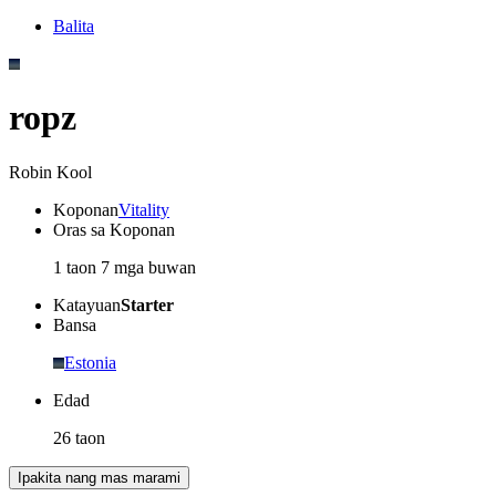
Balita
ropz
Robin Kool
Koponan
Vitality
Oras sa Koponan
1 taon 7 mga buwan
Katayuan
Starter
Bansa
Estonia
Edad
26 taon
Ipakita nang mas marami