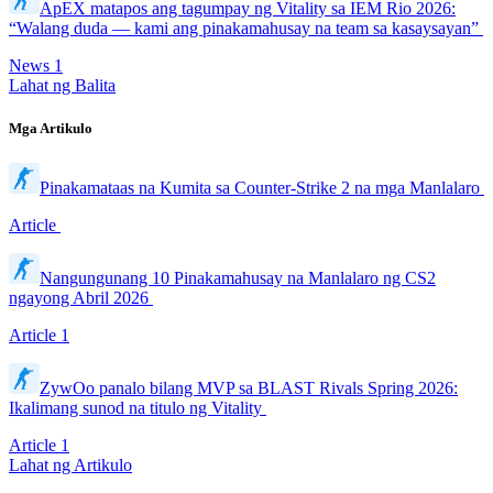
ApEX matapos ang tagumpay ng Vitality sa IEM Rio 2026:
“Walang duda — kami ang pinakamahusay na team sa kasaysayan”
News
1
Lahat ng Balita
Mga Artikulo
Pinakamataas na Kumita sa Counter-Strike 2 na mga Manlalaro
Article
Nangungunang 10 Pinakamahusay na Manlalaro ng CS2
ngayong Abril 2026
Article
1
ZywOo panalo bilang MVP sa BLAST Rivals Spring 2026:
Ikalimang sunod na titulo ng Vitality
Article
1
Lahat ng Artikulo