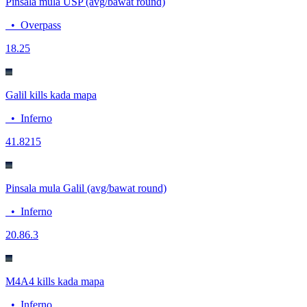
Pinsala mula USP (avg/bawat round)
•
Overpass
18.2
5
Galil kills kada mapa
•
Inferno
4
1.8215
Pinsala mula Galil (avg/bawat round)
•
Inferno
20.8
6.3
M4A4 kills kada mapa
•
Inferno