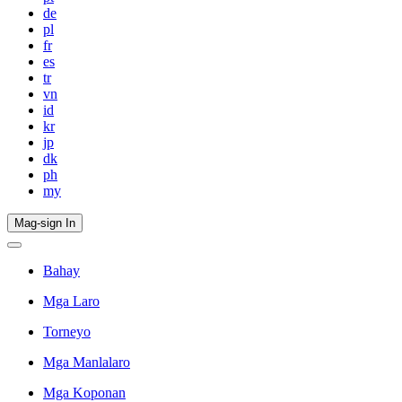
de
pl
fr
es
tr
vn
id
kr
jp
dk
ph
my
Mag-sign In
Bahay
Mga Laro
Torneyo
Mga Manlalaro
Mga Koponan