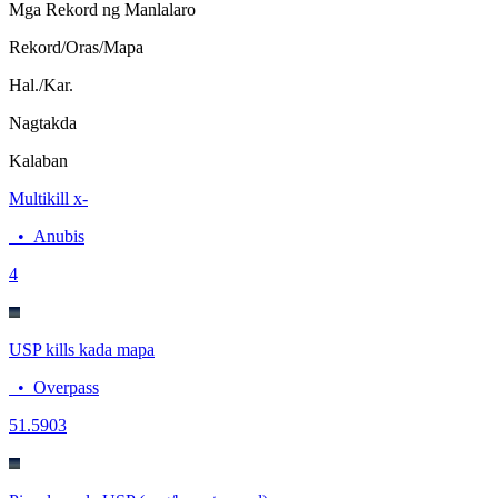
Mga Rekord ng Manlalaro
Rekord/Oras/Mapa
Hal./Kar.
Nagtakda
Kalaban
Multikill x-
•
Anubis
4
USP kills kada mapa
•
Overpass
5
1.5903