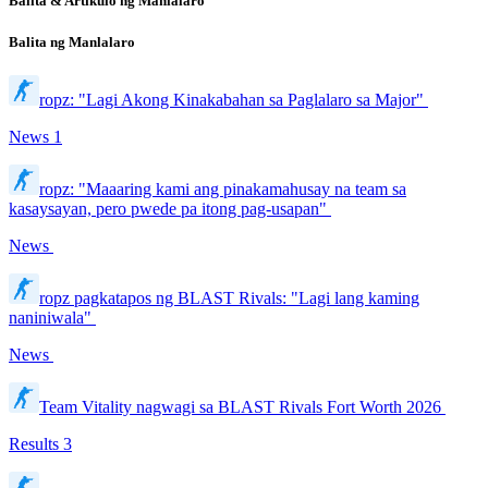
Balita & Artikulo ng Manlalaro
Balita ng Manlalaro
ropz: "Lagi Akong Kinakabahan sa Paglalaro sa Major"
News
1
ropz: "Maaaring kami ang pinakamahusay na team sa
kasaysayan, pero pwede pa itong pag-usapan"
News
ropz pagkatapos ng BLAST Rivals: "Lagi lang kaming
naniniwala"
News
Team Vitality nagwagi sa BLAST Rivals Fort Worth 2026
Results
3