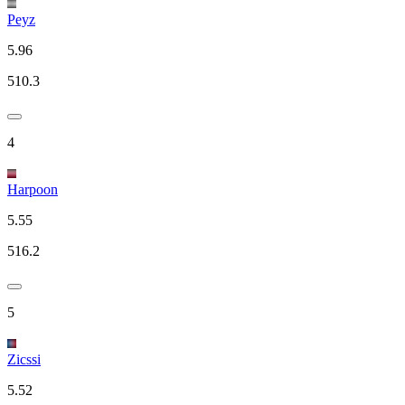
Peyz
5.96
510.3
4
Harpoon
5.55
516.2
5
Zicssi
5.52