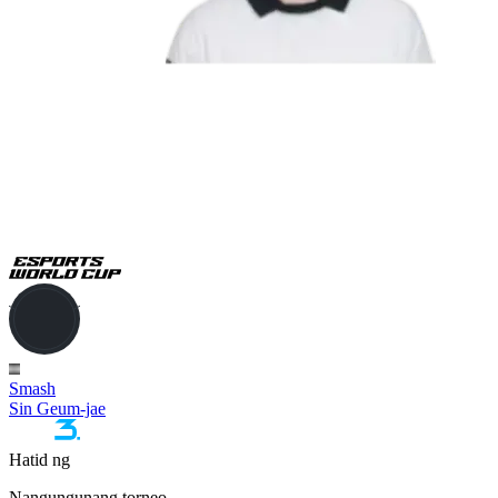
Smash
Sin Geum-jae
Hatid ng
Nangungunang torneo