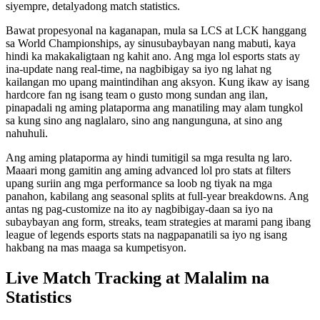
siyempre, detalyadong match statistics.
Bawat propesyonal na kaganapan, mula sa LCS at LCK hanggang
sa World Championships, ay sinusubaybayan nang mabuti, kaya
hindi ka makakaligtaan ng kahit ano. Ang mga lol esports stats ay
ina-update nang real-time, na nagbibigay sa iyo ng lahat ng
kailangan mo upang maintindihan ang aksyon. Kung ikaw ay isang
hardcore fan ng isang team o gusto mong sundan ang ilan,
pinapadali ng aming plataporma ang manatiling may alam tungkol
sa kung sino ang naglalaro, sino ang nangunguna, at sino ang
nahuhuli.
Ang aming plataporma ay hindi tumitigil sa mga resulta ng laro.
Maaari mong gamitin ang aming advanced lol pro stats at filters
upang suriin ang mga performance sa loob ng tiyak na mga
panahon, kabilang ang seasonal splits at full-year breakdowns. Ang
antas ng pag-customize na ito ay nagbibigay-daan sa iyo na
subaybayan ang form, streaks, team strategies at marami pang ibang
league of legends esports stats na nagpapanatili sa iyo ng isang
hakbang na mas maaga sa kumpetisyon.
Live Match Tracking at Malalim na
Statistics