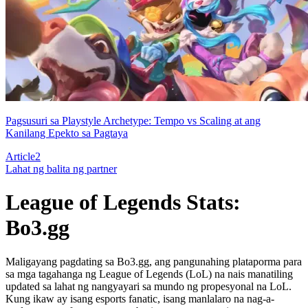
Pagsusuri sa Playstyle Archetype: Tempo vs Scaling at ang
Kanilang Epekto sa Pagtaya
Article
2
Lahat ng balita ng partner
League of Legends Stats:
Bo3.gg
Maligayang pagdating sa Bo3.gg, ang pangunahing plataporma para
sa mga tagahanga ng League of Legends (LoL) na nais manatiling
updated sa lahat ng nangyayari sa mundo ng propesyonal na LoL.
Kung ikaw ay isang esports fanatic, isang manlalaro na nag-a-