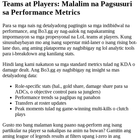
Teams at Players: Malalim na Pagsusuri
sa Performance Metrics
Para sa mga nais ng detalyadong pagtingin sa mga indibidwal na
performance, ang Bo3.gg ay nag-aalok ng napakaraming
impormasyon sa mga propesyonal na LoL teams at players. Kung
sinusubaybayan mo ang isang superstar mid-laner o isang rising bot-
lane duo, ang aming plataporma ay nagbibigay ng lol analytic tools
para i-breakdown ang kanilang stats.
Hindi lang kami nakatuon sa mga standard metrics tulad ng KDA o
damage dealt. Ang Bo3.gg ay nagbibigay ng insight sa mas
detalyadong data:
Role-specific stats (hal., gold share, damage share para sa
ADCs, o objective control para sa junglers)
Performance trends sa paglipas ng panahon
Transfers at roster updates
Peak moments tulad ng game-winning multi-kills o clutch
plays
Gusto mo bang malaman kung paano nag-perform ang isang
partikular na player sa nakalipas na anim na buwan? Gamitin ang
aming league of legends results at filters upang i-zero in ang