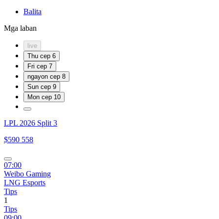
Balita
Mga laban
live
Thu
сер 6
Fri
сер 7
ngayon
сер 8
Sun
сер 9
Mon
сер 10
LPL 2026 Split 3
$590 558
07:00
Weibo Gaming
LNG Esports
Tips
1
Tips
09:00