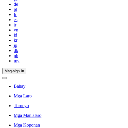
de
pl
fr
es
tr
vn
id
kr
jp
dk
ph
my
Mag-sign In
Bahay
Mga Laro
Torneyo
Mga Manlalaro
Mga Koponan