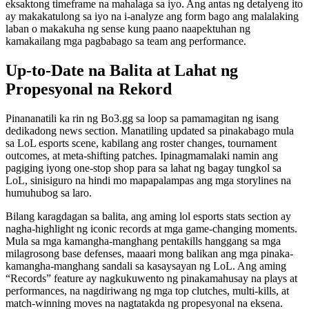
eksaktong timeframe na mahalaga sa iyo. Ang antas ng detalyeng ito
ay makakatulong sa iyo na i-analyze ang form bago ang malalaking
laban o makakuha ng sense kung paano naapektuhan ng
kamakailang mga pagbabago sa team ang performance.
Up-to-Date na Balita at Lahat ng
Propesyonal na Rekord
Pinananatili ka rin ng Bo3.gg sa loop sa pamamagitan ng isang
dedikadong news section. Manatiling updated sa pinakabago mula
sa LoL esports scene, kabilang ang roster changes, tournament
outcomes, at meta-shifting patches. Ipinagmamalaki namin ang
pagiging iyong one-stop shop para sa lahat ng bagay tungkol sa
LoL, sinisiguro na hindi mo mapapalampas ang mga storylines na
humuhubog sa laro.
Bilang karagdagan sa balita, ang aming lol esports stats section ay
nagha-highlight ng iconic records at mga game-changing moments.
Mula sa mga kamangha-manghang pentakills hanggang sa mga
milagrosong base defenses, maaari mong balikan ang mga pinaka-
kamangha-manghang sandali sa kasaysayan ng LoL. Ang aming
“Records” feature ay nagkukuwento ng pinakamahusay na plays at
performances, na nagdiriwang ng mga top clutches, multi-kills, at
match-winning moves na nagtatakda ng propesyonal na eksena.