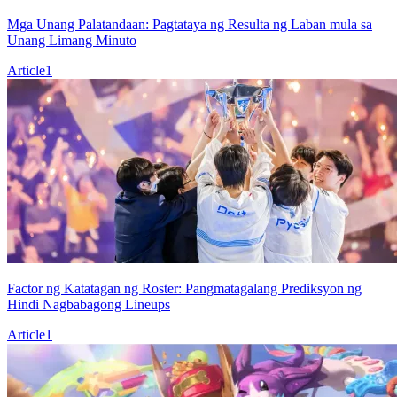
Mga Unang Palatandaan: Pagtataya ng Resulta ng Laban mula sa
Unang Limang Minuto
Article
1
Factor ng Katatagan ng Roster: Pangmatagalang Prediksyon ng
Hindi Nagbabagong Lineups
Article
1