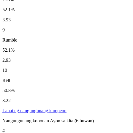
52.1%
3.93
9
Rumble
52.1%
2.93
10
Rell
50.8%
3.22
Lahat ng nangungunang kampeon
Nangungunang koponan
Ayon sa kita (6 buwan)
#