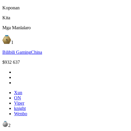
Koponan
Kita
Mga Manlalaro
1
Bilibili Gaming
China
$
932 637
Xun
ON
Viper
knight
Wenbo
2