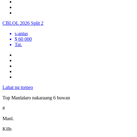
CBLOL 2026 Split 2
s
-antas
$ 60 000
Tat.
Lahat ng torneo
Top Manlalaro
nakaraang 6 buwan
#
Manl.
Kills