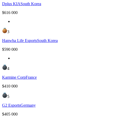
Dplus KIA
South Korea
$
616 000
3
Hanwha Life Esports
South Korea
$
590 000
4
Karmine Corp
France
$
410 000
5
G2 Esports
Germany
$
405 000