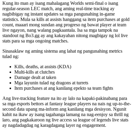
Kung ito man ay isang mahalagang Worlds semi-final o isang
regular-season LEC match, ang aming real-time tracking ay
nagbibigay ng instant updates sa mga pangunahing in-game
statistics. Mula sa kills at assists hanggang sa item purchases at gold
count, maaari mong sundan ang progreso ng bawat player at team
live ngayon, nang walang pagkaantala. Isa sa mga tampok na
standout ng Bo3.gg ay ang kakayahan nitong magbigay ng lol live
stats para sa mga ongoing matches.
Sinasaklaw ng aming sistema ang lahat ng pangunahing metrics
tulad ng:
Kills, deaths, at assists (KDA)
Multi-kills at clutches
Damage dealt at taken
Mga layunin tulad ng dragons at turrets
Item purchases at ang kanilang epekto sa team fights
Ang live-tracking feature na ito ay lalo na kapaki-pakinabang para
sa mga esports bettors at fantasy league players na nais ng up-to-the-
second data upang ma-inform ang kanilang mga desisyon. Ngunit
kahit na ikaw ay isang tagahanga lamang na nag-eenjoy sa thrill ng
laro, ang pagkakaroon ng live access sa league of legends live stats
ay nagdadagdag ng karagdagang layer ng engagement.