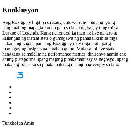
Konklusyon
Ang Bo3.gg ay higit pa sa isang stats website—ito ang iyong
pangunahing mapagkukunan para sa lahat ng bagay tungkol sa
League of Legends. Kung nanonood ka man ng live na laro at
kailangan ng instant stats o gumagawa ng pananaliksik sa mga
nakaraang kaganapan, ang Bo3.gg ay may mga tool upang
magbigay ng insights na hinahanap mo. Mula sa lol live stats
hanggang sa malalim na performance metrics, dinisenyo namin ang
aming plataporma upang maging pinakamahusay sa negosyo, upang
makapag-focus ka sa pinakamahalaga—ang pag-eenjoy sa laro.
Tungkol sa Amin