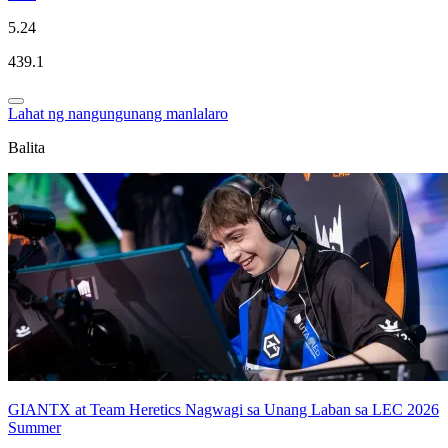
5.24
439.1
Lahat ng nangungunang manlalaro
Balita
GIANTX at Team Heretics Nagwagi sa Unang Laban sa LEC 2026
Summer