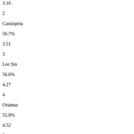
3.10
2
Cassiopeia
56.7%
3.51
3
Lee Sin
56.6%
4.27
4
Orianna
55.8%
4.52