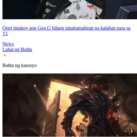
Oner tinukoy ang Gen.G bilang pinakamahirap na kalaban para sa
T1
News
Lahat ng Balita
Balita ng kasosyo