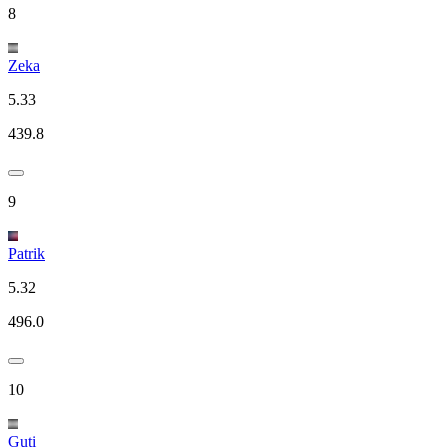
8
Zeka
5.33
439.8
9
Patrik
5.32
496.0
10
Guti