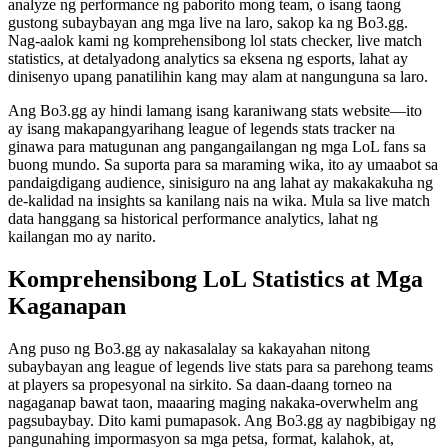
analyze ng performance ng paborito mong team, o isang taong
gustong subaybayan ang mga live na laro, sakop ka ng Bo3.gg.
Nag-aalok kami ng komprehensibong lol stats checker, live match
statistics, at detalyadong analytics sa eksena ng esports, lahat ay
dinisenyo upang panatilihin kang may alam at nangunguna sa laro.
Ang Bo3.gg ay hindi lamang isang karaniwang stats website—ito
ay isang makapangyarihang league of legends stats tracker na
ginawa para matugunan ang pangangailangan ng mga LoL fans sa
buong mundo. Sa suporta para sa maraming wika, ito ay umaabot sa
pandaigdigang audience, sinisiguro na ang lahat ay makakakuha ng
de-kalidad na insights sa kanilang nais na wika. Mula sa live match
data hanggang sa historical performance analytics, lahat ng
kailangan mo ay narito.
Komprehensibong LoL Statistics at Mga
Kaganapan
Ang puso ng Bo3.gg ay nakasalalay sa kakayahan nitong
subaybayan ang league of legends live stats para sa parehong teams
at players sa propesyonal na sirkito. Sa daan-daang torneo na
nagaganap bawat taon, maaaring maging nakaka-overwhelm ang
pagsubaybay. Dito kami pumapasok. Ang Bo3.gg ay nagbibigay ng
pangunahing impormasyon sa mga petsa, format, kalahok, at,