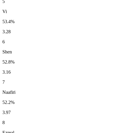
5
Vi
53.4%
3.28
6
Shen
52.8%
3.16
7
Naafiri
52.2%
3.97
8
Ezreal