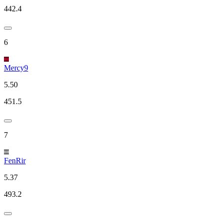
442.4
6
Mercy9
5.50
451.5
7
FenRir
5.37
493.2