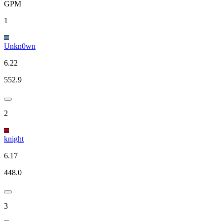
GPM
1
Unkn0wn
6.22
552.9
2
knight
6.17
448.0
3