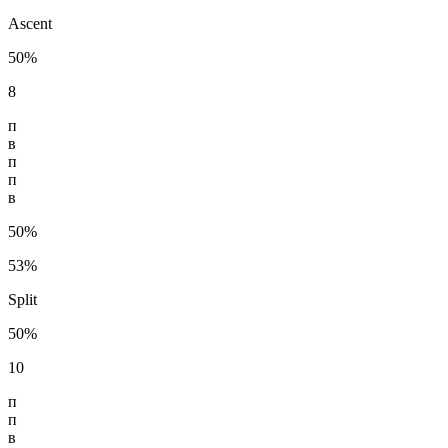
Ascent
50%
8
п
в
п
п
в
50%
53%
Split
50%
10
п
п
в