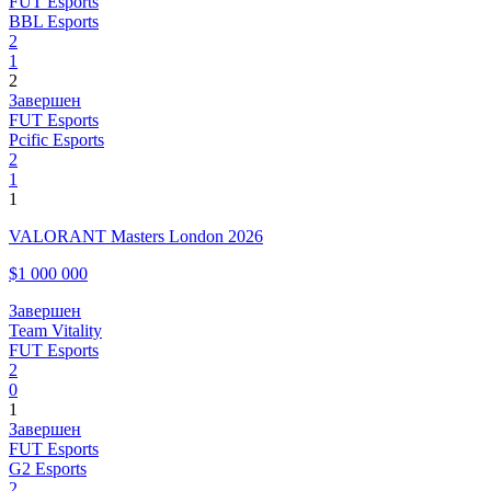
FUT Esports
BBL Esports
2
1
2
Завершен
FUT Esports
Pcific Esports
2
1
1
VALORANT Masters London 2026
$1 000 000
Завершен
Team Vitality
FUT Esports
2
0
1
Завершен
FUT Esports
G2 Esports
2