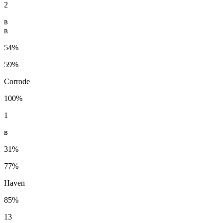
2
в
в
54%
59%
Corrode
100%
1
в
31%
77%
Haven
85%
13