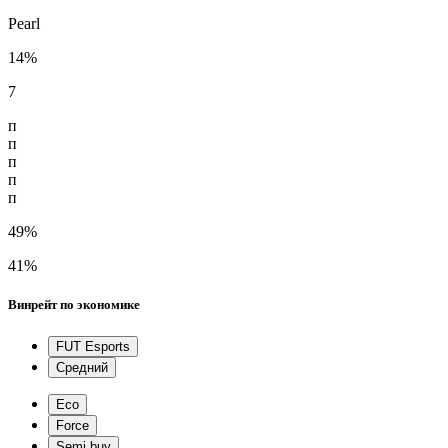
Pearl
14%
7
п
п
п
п
п
49%
41%
Винрейт по экономике
FUT Esports
Средний
Eco
Force
Semi buy