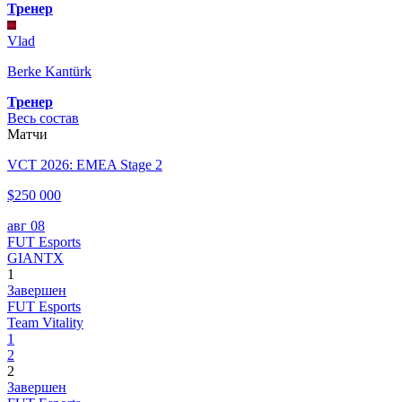
Тренер
Vlad
Berke Kantürk
Тренер
Весь состав
Матчи
VCT 2026: EMEA Stage 2
$250 000
авг 08
FUT Esports
GIANTX
1
Завершен
FUT Esports
Team Vitality
1
2
2
Завершен