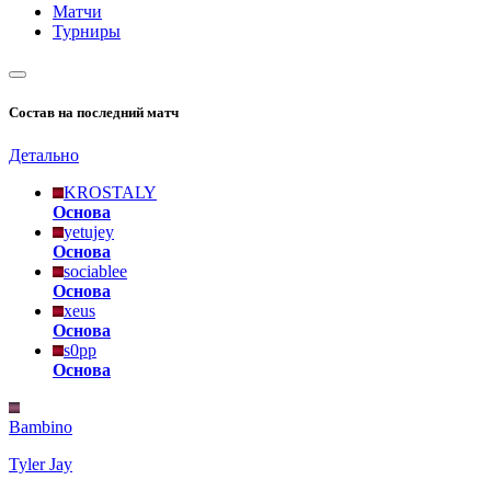
Матчи
Турниры
Состав на последний матч
Детально
KROSTALY
Основа
yetujey
Основа
sociablee
Основа
xeus
Основа
s0pp
Основа
Bambino
Tyler Jay