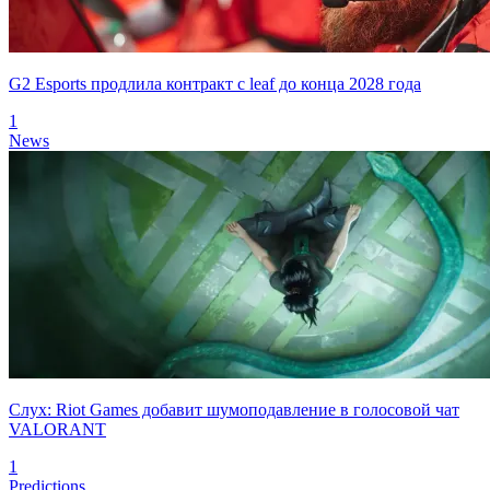
G2 Esports продлила контракт с leaf до конца 2028 года
1
News
Слух: Riot Games добавит шумоподавление в голосовой чат
VALORANT
1
Predictions