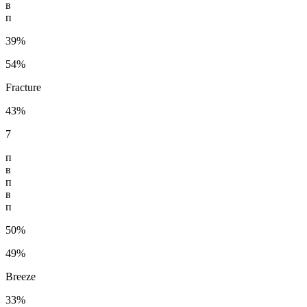
в
п
39%
54%
Fracture
43%
7
п
в
п
в
п
50%
49%
Breeze
33%