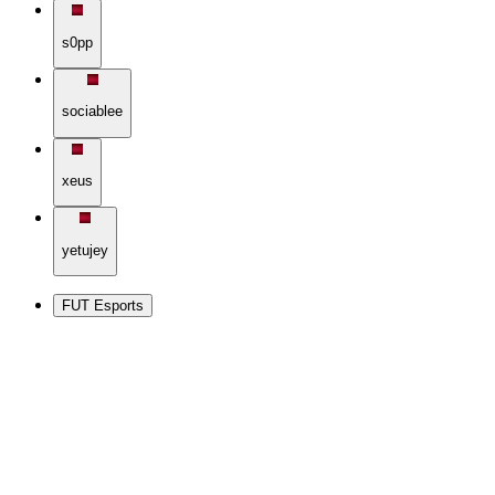
s0pp
sociablee
xeus
yetujey
FUT Esports