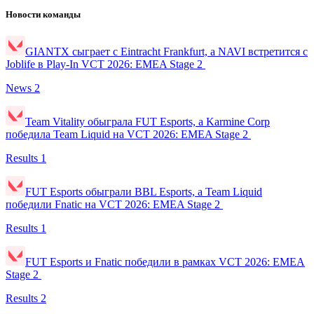
Новости команды
GIANTX сыграет с Eintracht Frankfurt, а NAVI встретится с
Joblife в Play-In VCT 2026: EMEA Stage 2
News
2
Team Vitality обыграла FUT Esports, а Karmine Corp
победила Team Liquid на VCT 2026: EMEA Stage 2
Results
1
FUT Esports обыграли BBL Esports, а Team Liquid
победили Fnatic на VCT 2026: EMEA Stage 2
Results
1
FUT Esports и Fnatic победили в рамках VCT 2026: EMEA
Stage 2
Results
2