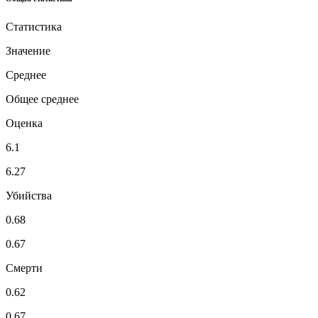
Статистика
Значение
Среднее
Общее среднее
Оценка
6.1
6.27
Убийства
0.68
0.67
Смерти
0.62
0.67