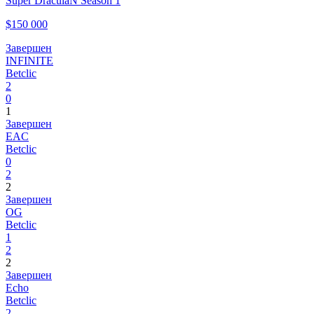
Super DraculaN Season 1
$150 000
Завершен
INFINITE
Betclic
2
0
1
Завершен
EAC
Betclic
0
2
2
Завершен
OG
Betclic
1
2
2
Завершен
Echo
Betclic
2