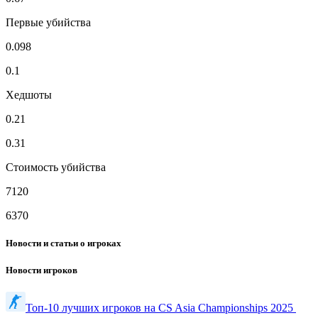
Первые убийства
0.098
0.1
Хедшоты
0.21
0.31
Стоимость убийства
7120
6370
Новости и статьи о игроках
Новости игроков
Топ-10 лучших игроков на CS Asia Championships 2025