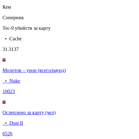
Кем
Соперник
Tec-9 убийств за карту
•
Cache
3
1.3137
Молотов – урон (всего/раунд)
•
Nuke
100
23
Ослеплено за карту (чел)
•
Dust II
65
26