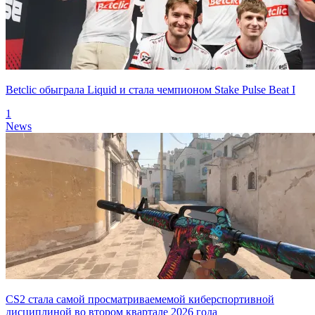
Betclic обыграла Liquid и стала чемпионом Stake Pulse Beat I
1
News
CS2 стала самой просматриваемемой киберспортивной
дисциплиной во втором квартале 2026 года