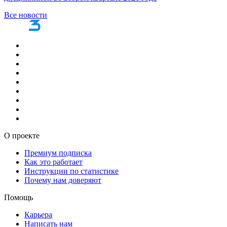
Все новости
О проекте
Премиум подписка
Как это работает
Инструкции по статистике
Почему нам доверяют
Помощь
Карьера
Написать нам