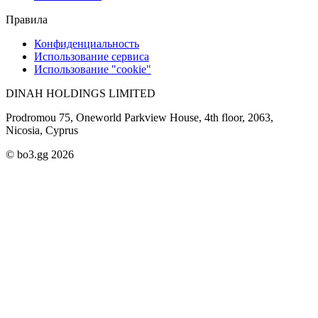
Правила
Конфиденциальность
Использование сервиса
Использование "cookie"
DINAH HOLDINGS LIMITED
Prodromou 75, Oneworld Parkview House, 4th floor, 2063,
Nicosia, Cyprus
© bo3.gg 2026