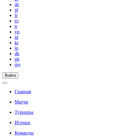
de
pl
fr
es
tr
vn
id
kr
jp
dk
ph
my
Войти
Главная
Матчи
Турниры
Игроки
Команды