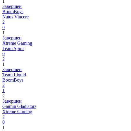
1
Завершен
BoomBoys
Natus Vincere
2
0
1
Завершен
Xtreme Gaming
Team Spirit
0
2
1
Завершен
Team Liquid
BoomBoys
2
1
2
Завершен
Gaimin Gladiators
Xtreme Gaming
2
0
1