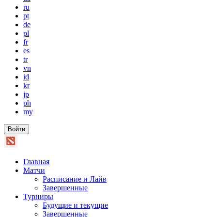
ru
pt
de
pl
fr
es
tr
vn
id
kr
jp
ph
my
Войти
Главная
Матчи
Расписание и Лайв
Завершенные
Турниры
Будущие и текущие
Завершенные