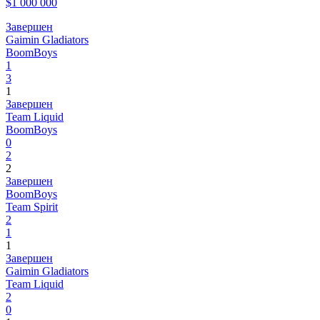
$1 000 000
Завершен
Gaimin Gladiators
BoomBoys
1
3
1
Завершен
Team Liquid
BoomBoys
0
2
2
Завершен
BoomBoys
Team Spirit
2
1
1
Завершен
Gaimin Gladiators
Team Liquid
2
0