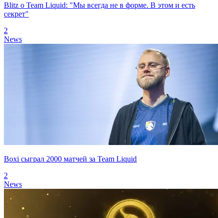
Blitz о Team Liquid: "Мы всегда не в форме. В этом и есть
секрет"
2
News
Boxi сыграл 2000 матчей за Team Liquid
2
News