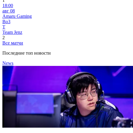
1
18:00
авг 08
Amaru Gaming
Bo3
T
Team Jenz
2
Все матчи
Последние топ новости
News