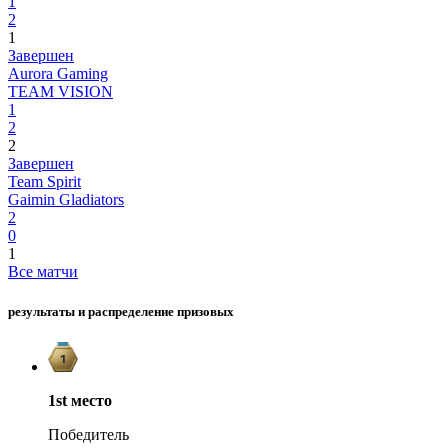
1
2
1
Завершен
Aurora Gaming
TEAM VISION
1
2
2
Завершен
Team Spirit
Gaimin Gladiators
2
0
1
Все матчи
результаты и распределение призовых
1st
место
Победитель