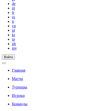
de
pl
fr
es
tr
vn
id
kr
jp
ph
my
Войти
Главная
Матчи
Турниры
Игроки
Команды