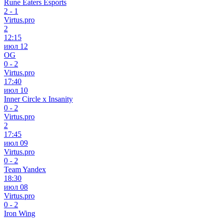
Rune Eaters Esports
2
-
1
Virtus.pro
2
12:15
июл 12
OG
0
-
2
Virtus.pro
17:40
июл 10
Inner Circle x Insanity
0
-
2
Virtus.pro
2
17:45
июл 09
Virtus.pro
0
-
2
Team Yandex
18:30
июл 08
Virtus.pro
0
-
2
Iron Wing