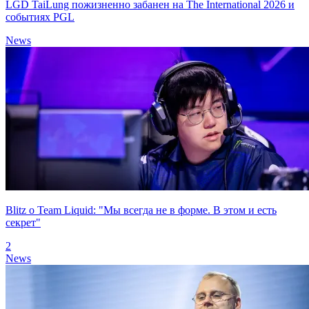
LGD TaiLung пожизненно забанен на The International 2026 и
событиях PGL
News
Blitz о Team Liquid: "Мы всегда не в форме. В этом и есть
секрет"
2
News