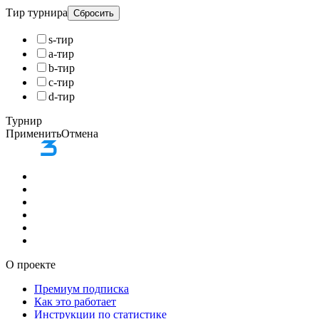
Тир турнира
Сбросить
s-тир
a-тир
b-тир
c-тир
d-тир
Турнир
Применить
Отмена
О проекте
Премиум подписка
Как это работает
Инструкции по статистике