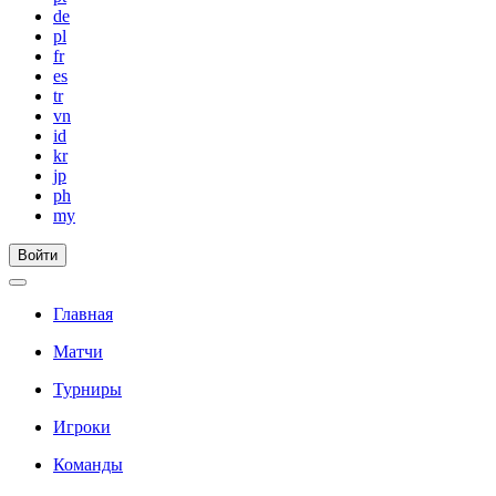
de
pl
fr
es
tr
vn
id
kr
jp
ph
my
Войти
Главная
Матчи
Турниры
Игроки
Команды