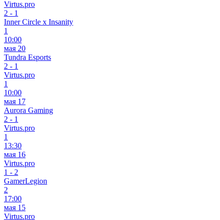
Virtus.pro
2
-
1
Inner Circle x Insanity
1
10:00
мая 20
Tundra Esports
2
-
1
Virtus.pro
1
10:00
мая 17
Aurora Gaming
2
-
1
Virtus.pro
1
13:30
мая 16
Virtus.pro
1
-
2
GamerLegion
2
17:00
мая 15
Virtus.pro