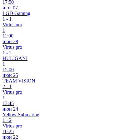
17:50
июл 07
LGD Gaming
1
-
1
Virtus.pro
1
11:00
июн 28
Virtus.pro
1
-
2
HULIGANI
1
15:00
июн 25
TEAM VISION
2
-
1
Virtus.pro
1
13:45
июн 24
Yellow Submarine
1
-
2
Virtus.pro
10:25
июн 22