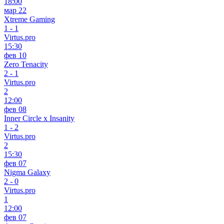
18:00
мар 22
Xtreme Gaming
1
-
1
Virtus.pro
15:30
фев 10
Zero Tenacity
2
-
1
Virtus.pro
2
12:00
фев 08
Inner Circle x Insanity
1
-
2
Virtus.pro
2
15:30
фев 07
Nigma Galaxy
2
-
0
Virtus.pro
1
12:00
фев 07