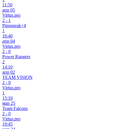
11:50
апр 05
Virtus.pro
2
-
1
Pipsqueak+4
1
16:40
апр 04
Virtus.pro
2
-
0
Power Rangers
2
14:10
апр 02
TEAM VISION
2
-
0
Virtus.pro
1
15:10
мар 25
Team Falcons
2
-
0
Virtus.pro
19:45