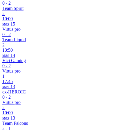
0
-
2
Team Spirit
2
10:00
мая 15
Virtus.pro
0
-
2
Team Liquid
2
13:50
мая 14
Vici Gaming
0
-
2
Virtus.pro
1
17:45
мая 13
ex-HEROIC
0
-
2
Virtus.pro
2
10:00
мая 13
Team Falcons
2
-
1