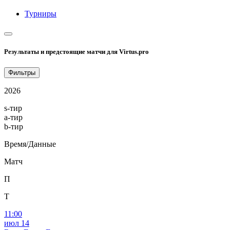
Турниры
Результаты и предстоящие матчи для Virtus.pro
Фильтры
2026
s-тир
a-тир
b-тир
Время/Данные
Матч
П
Т
11:00
июл 14