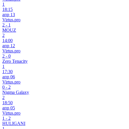
1
18:15
апр 13
Virtus.pro
2
-
1
MOUZ
2
14:00
апр 12
Virtus.pro
2
-
0
Zero Tenacity
1
17:30
апр 06
Virtus.pro
0
-
2
Nigma Galaxy
2
18:50
апр 05
Virtus.pro
1
-
2
HULIGANI
1