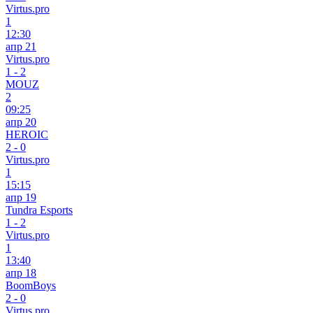
Virtus.pro
1
12:30
апр 21
Virtus.pro
1
-
2
MOUZ
2
09:25
апр 20
HEROIC
2
-
0
Virtus.pro
1
15:15
апр 19
Tundra Esports
1
-
2
Virtus.pro
1
13:40
апр 18
BoomBoys
2
-
0
Virtus.pro