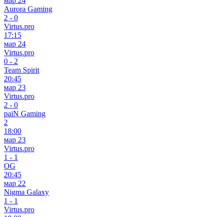
мар 24
Aurora Gaming
2
-
0
Virtus.pro
17:15
мар 24
Virtus.pro
0
-
2
Team Spirit
20:45
мар 23
Virtus.pro
2
-
0
paiN Gaming
2
18:00
мар 23
Virtus.pro
1
-
1
OG
20:45
мар 22
Nigma Galaxy
1
-
1
Virtus.pro