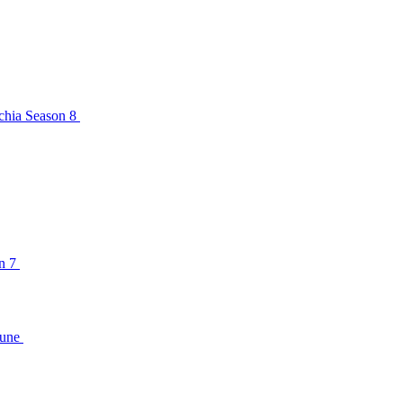
chia Season 8
on 7
Tune