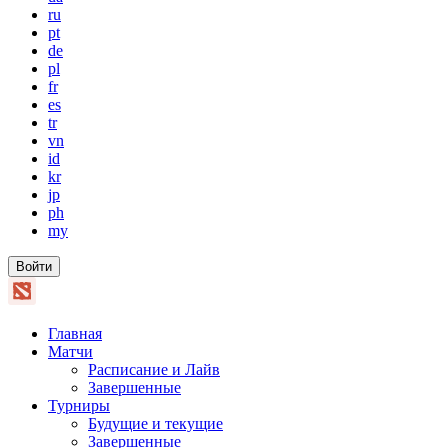
ru
pt
de
pl
fr
es
tr
vn
id
kr
jp
ph
my
Войти
Главная
Матчи
Расписание и Лайв
Завершенные
Турниры
Будущие и текущие
Завершенные