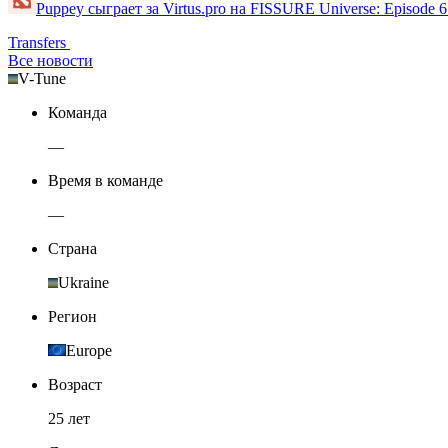
Puppey сыграет за Virtus.pro на FISSURE Universe: Episode 
Transfers
Все новости
V-Tune
Команда
—
Время в команде
—
Страна
Ukraine
Регион
Europe
Возраст
25 лет