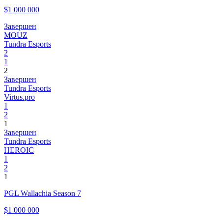
$1 000 000
Завершен
MOUZ
Tundra Esports
2
1
2
Завершен
Tundra Esports
Virtus.pro
1
2
1
Завершен
Tundra Esports
HEROIC
1
2
1
PGL Wallachia Season 7
$1 000 000