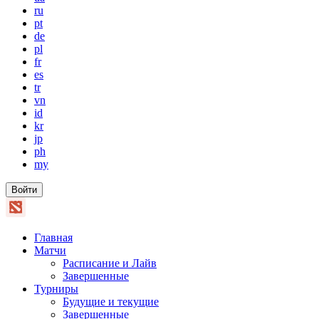
ru
pt
de
pl
fr
es
tr
vn
id
kr
jp
ph
my
Войти
Главная
Матчи
Расписание и Лайв
Завершенные
Турниры
Будущие и текущие
Завершенные