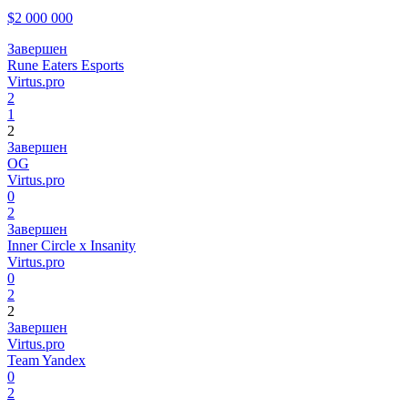
$2 000 000
Завершен
Rune Eaters Esports
Virtus.pro
2
1
2
Завершен
OG
Virtus.pro
0
2
Завершен
Inner Circle x Insanity
Virtus.pro
0
2
2
Завершен
Virtus.pro
Team Yandex
0
2