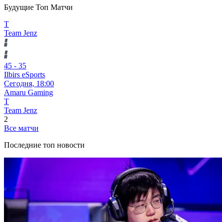
Будущие Топ Матчи
T
Team Jenz
45
-
35
Ilbirs eSports
Сегодня,
18:00
Amaru Gaming
T
Team Jenz
2
Все матчи
Последние топ новости