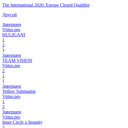
The International 2026: Europe Closed Qualifier
Другой
Завершен
Virtus.pro
HULIGANI
1
2
1
Завершен
TEAM VISION
Virtus.pro
2
1
1
Завершен
Yellow Submarine
Virtus.pro
1
2
Завершен
Virtus.pro
Inner Circle x Insanity
2