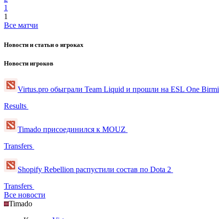
1
1
Все матчи
Новости и статьи о игроках
Новости игроков
Virtus.pro обыграли Team Liquid и прошли на ESL One Bir
Results
Timado присоединился к MOUZ
Transfers
Shopify Rebellion распустили состав по Dota 2
Transfers
Все новости
Timado