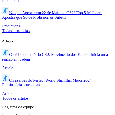
Predictions
1
No que Apostar em 22 de Maio no CS2? Top 5 Melhores
Apostas que Só os Profissionais Sabem
Predictions
Todas as notícias
Artigos
O efeito dominó do CS2: Movimento dos Falcons inicia uma
reação em cadeia
Article
Os azarões do Perfect World Shanghai Major 2024:
Eliminatórias europeias
Article
Todos os artigos
Registros da equipe