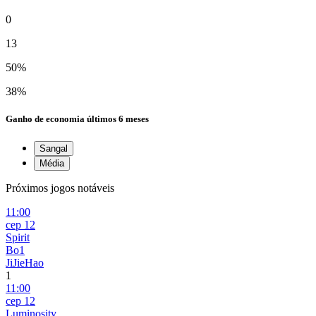
0
13
50%
38%
Ganho de economia
últimos 6 meses
Sangal
Média
Próximos jogos notáveis
11:00
сер 12
Spirit
Bo1
JiJieHao
1
11:00
сер 12
Luminosity