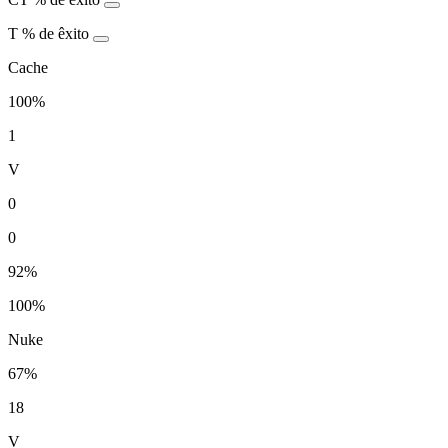
T
% de êxito
Cache
100%
1
V
0
0
92%
100%
Nuke
67%
18
V