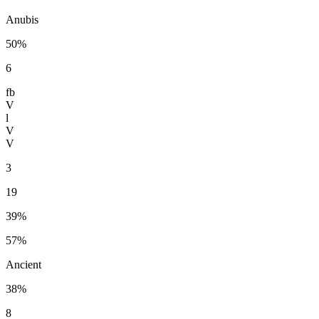
Anubis
50%
6
fb
V
l
V
V
3
19
39%
57%
Ancient
38%
8