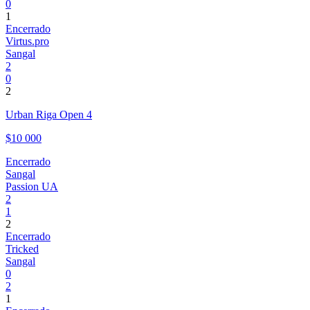
0
1
Encerrado
Virtus.pro
Sangal
2
0
2
Urban Riga Open 4
$10 000
Encerrado
Sangal
Passion UA
2
1
2
Encerrado
Tricked
Sangal
0
2
1