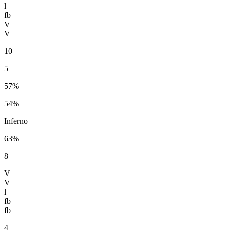
l
fb
V
V
10
5
57%
54%
Inferno
63%
8
V
V
l
fb
fb
4