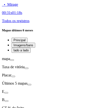
•
Mirage
00:31
s
01:18
s
Todos os registros
Mapas
últimos 6 meses
Principal
Imagens/bans
lado a lado
mapa
Taxa de vitória
Placar
Últimos 5 mapas
E
B
CT
% de êxito