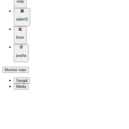
Joey
adamS
bnox
puuha
Mostrar mais
Sangal
Média