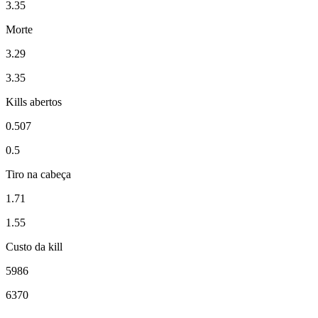
3.35
Morte
3.29
3.35
Kills abertos
0.507
0.5
Tiro na cabeça
1.71
1.55
Custo da kill
5986
6370