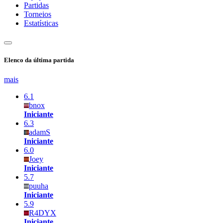
Partidas
Torneios
Estatísticas
Elenco da última partida
mais
6.1
bnox
Iniciante
6.3
adamS
Iniciante
6.0
Joey
Iniciante
5.7
puuha
Iniciante
5.9
R4DYX
Iniciante