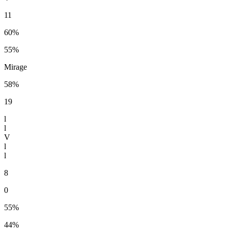
11
60%
55%
Mirage
58%
19
l
l
V
l
l
8
0
55%
44%