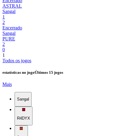
Encerrado
ASTRAL
Sangal
1
2
Encerrado
Sangal
PURE
2
0
1
Todos os jogos
estatísticas no jogo
Últimos 15 jogos
Mais
Sangal
R4DYX