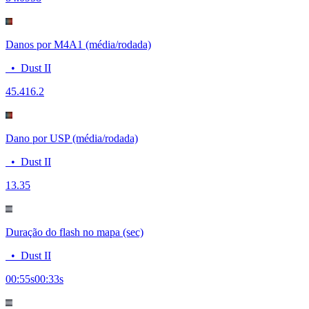
Danos por M4A1 (média/rodada)
•
Dust II
45.4
16.2
Dano por USP (média/rodada)
•
Dust II
13.3
5
Duração do flash no mapa (sec)
•
Dust II
00:55
s
00:33
s