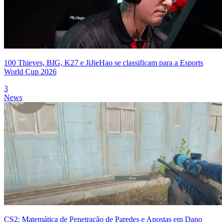
100 Thieves, BIG, K27 e JiJieHao se classificam para a Esports
World Cup 2026
3
News
CS2: Matemática de Penetração de Paredes e Apostas em Dano