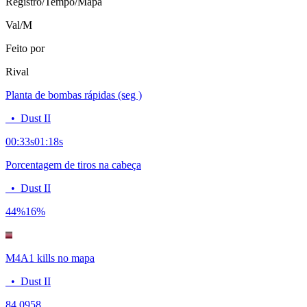
Registro/Tempo/Mapa
Val/M
Feito por
Rival
Planta de bombas rápidas (seg )
•
Dust II
00:33
s
01:18
s
Porcentagem de tiros na cabeça
•
Dust II
44
%
16
%
M4A1 kills no mapa
•
Dust II
8
4.0958