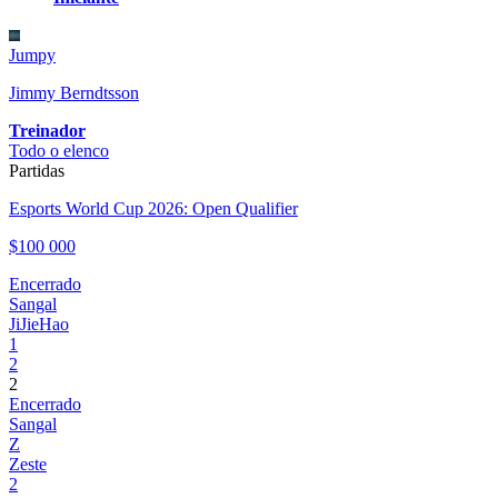
Jumpy
Jimmy Berndtsson
Treinador
Todo o elenco
Partidas
Esports World Cup 2026: Open Qualifier
$100 000
Encerrado
Sangal
JiJieHao
1
2
2
Encerrado
Sangal
Z
Zeste
2