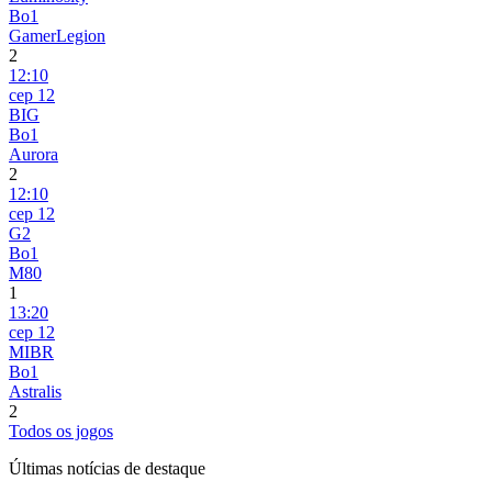
Bo1
GamerLegion
2
12:10
сер 12
BIG
Bo1
Aurora
2
12:10
сер 12
G2
Bo1
M80
1
13:20
сер 12
MIBR
Bo1
Astralis
2
Todos os jogos
Últimas notícias de destaque