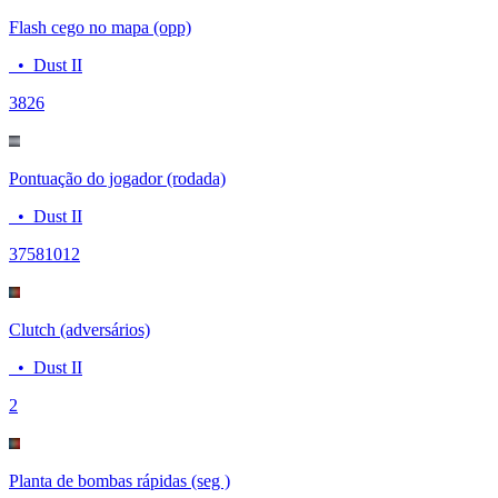
Flash cego no mapa (opp)
•
Dust II
38
26
Pontuação do jogador (rodada)
•
Dust II
3758
1012
Clutch (adversários)
•
Dust II
2
Planta de bombas rápidas (seg )