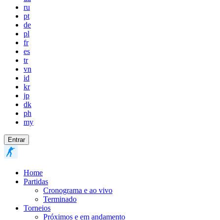
ru
pt
de
pl
fr
es
tr
vn
id
kr
jp
dk
ph
my
Entrar
Home
Partidas
Cronograma e ao vivo
Terminado
Torneios
Próximos e em andamento