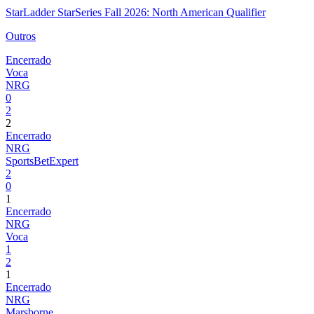
StarLadder StarSeries Fall 2026: North American Qualifier
Outros
Encerrado
Voca
NRG
0
2
2
Encerrado
NRG
SportsBetExpert
2
0
1
Encerrado
NRG
Voca
1
2
1
Encerrado
NRG
Marsborne