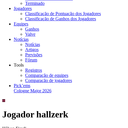
Terminado
Jogadores
Classificação de Pontuação dos Jogadores
Classificação de Ganhos dos Jogadores
Equipes
Ganhos
Valve
Notícias
Notícias
Artigos
Previsões
Fórum
Tools
Registros
Comparação de equipes
Comparação de jogadores
Pick’ems
Cologne Major 2026
Jogador hallzerk