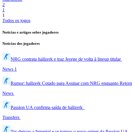
2
1
1
Todos os jogos
Notícias e artigos sobre jogadores
Notícias dos jogadores
NRG contrata hallzerk e traz Jeorge de volta à lineup titular
News
1
Rumor: hallzerk Cotado para Assinar com NRG enquanto Retorn
News
Passion UA confirma saída de hallzerk
Transfers
Try deixou a Imperial e se tornou o novo sniper da Passion UA