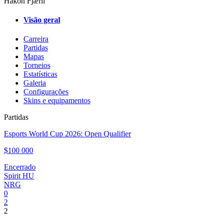
Håkon Fjærli
Visão geral
Carreira
Partidas
Mapas
Torneios
Estatísticas
Galeria
Configurações
Skins e equipamentos
Partidas
Esports World Cup 2026: Open Qualifier
$100 000
Encerrado
Spirit HU
NRG
0
2
2