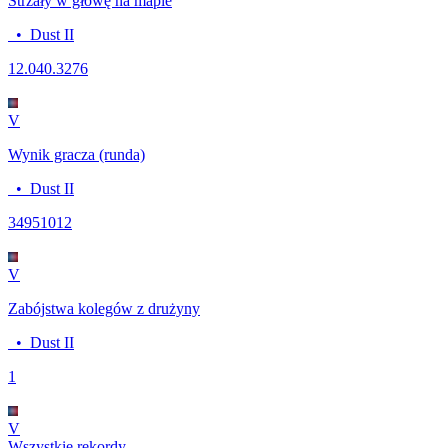
Strzały w głowę na mapie
•
Dust II
12.04
0.3276
V
Wynik gracza (runda)
•
Dust II
3495
1012
V
Zabójstwa kolegów z drużyny
•
Dust II
1
V
Wszystkie rekordy