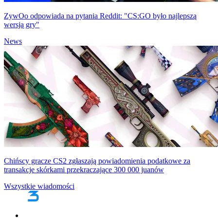
ZywOo odpowiada na pytania Reddit: "CS:GO było najlepszą
wersją gry"
News
Chińscy gracze CS2 zgłaszają powiadomienia podatkowe za
transakcje skórkami przekraczające 300 000 juanów
Wszystkie wiadomości