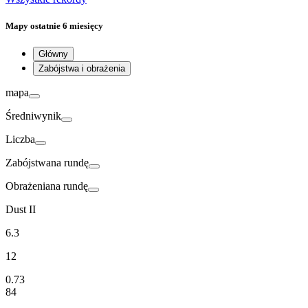
Mapy
ostatnie 6 miesięcy
Główny
Zabójstwa i obrażenia
mapa
Średni
wynik
Liczba
Zabójstwa
na rundę
Obrażenia
na rundę
Dust II
6.3
12
0.73
84