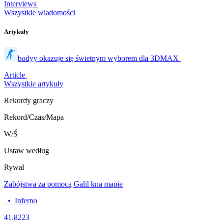
Interviews
Wszystkie wiadomości
Artykuły
bodyy okazuje się świetnym wyborem dla 3DMAX
Article
Wszystkie artykuły
Rekordy graczy
Rekord/Czas/Mapa
W/Ś
Ustaw według
Rywal
Zabójstwa za pomocą Galil kna mapie
•
Inferno
4
1.8223