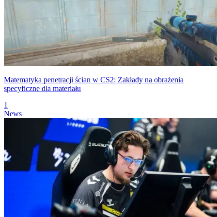
Matematyka penetracji ścian w CS2: Zakłady na obrażenia
specyficzne dla materiału
1
News