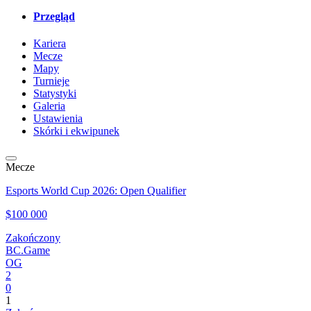
Przegląd
Kariera
Mecze
Mapy
Turnieje
Statystyki
Galeria
Ustawienia
Skórki i ekwipunek
Mecze
Esports World Cup 2026: Open Qualifier
$100 000
Zakończony
BC.Game
OG
2
0
1