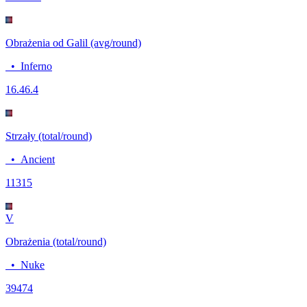
Obrażenia od Galil (avg/round)
•
Inferno
16.4
6.4
Strzały (total/round)
•
Ancient
113
15
V
Obrażenia (total/round)
•
Nuke
394
74