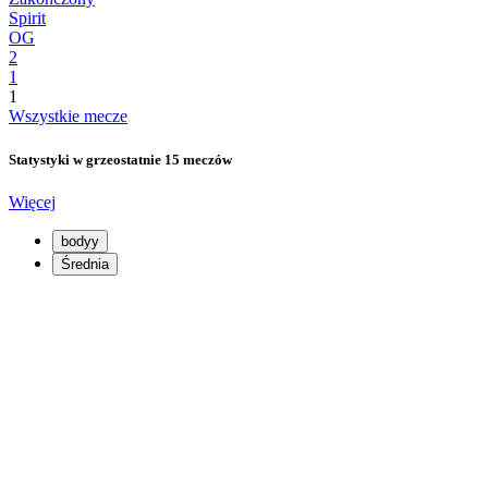
Spirit
OG
2
1
1
Wszystkie mecze
Statystyki w grze
ostatnie 15 meczów
Więcej
bodyy
Średnia