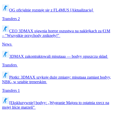
OG oficjalnie rozstaje się z FL4MUS [Aktualizacja]
Transfers
2
CEO 3DMAX ujawnia horror oszustwa na naklejkach za €1M
– "Wszystkie przychody zniknęły!"
News
3DMAX zakontraktowali misutaaa — bodyy opuszcza skład
Transfers
Plotki: 3DMAX szykuje duże zmiany: misutaaa zamiast bodyy,
NBK- w sztabie trenerskim
Transfers
1
[Ekskluzywnie] bodyy: „Wygranie Majora to ostatnia rzecz na
mojej liście marzeń”