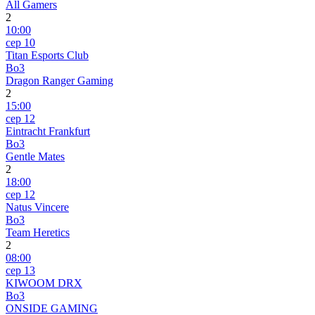
All Gamers
2
10:00
сер 10
Titan Esports Club
Bo3
Dragon Ranger Gaming
2
15:00
сер 12
Eintracht Frankfurt
Bo3
Gentle Mates
2
18:00
сер 12
Natus Vincere
Bo3
Team Heretics
2
08:00
сер 13
KIWOOM DRX
Bo3
ONSIDE GAMING