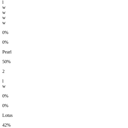
l
w
w
w
w
0%
0%
Pearl
50%
2
l
w
0%
0%
Lotus
42%