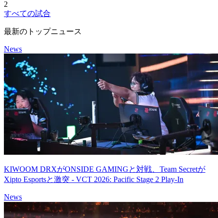
2
すべての試合
最新のトップニュース
News
KIWOOM DRXがONSIDE GAMINGと対戦、Team Secretが
Xipto Esportsと激突 - VCT 2026: Pacific Stage 2 Play-In
News