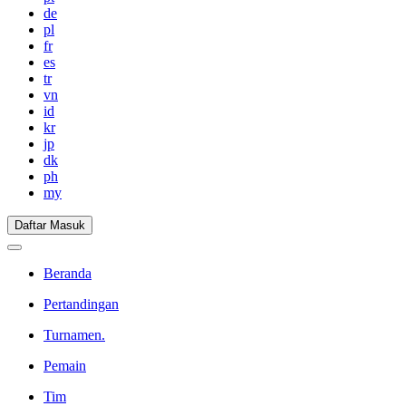
de
pl
fr
es
tr
vn
id
kr
jp
dk
ph
my
Daftar Masuk
Beranda
Pertandingan
Turnamen.
Pemain
Tim