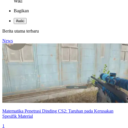
Wiki
Bagikan
#
wiki
Berita utama terbaru
News
Matematika Penetrasi Dinding CS2: Taruhan pada Kerusakan
Spesifik Material
1