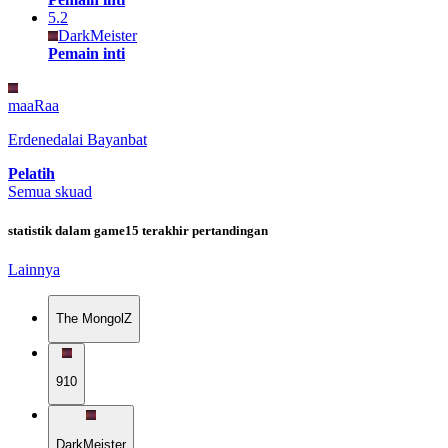
5.2
DarkMeister
Pemain inti
maaRaa
Erdenedalai Bayanbat
Pelatih
Semua skuad
statistik dalam game
15 terakhir pertandingan
Lainnya
The MongolZ
910
DarkMeister