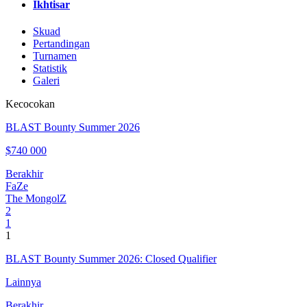
Ikhtisar
Skuad
Pertandingan
Turnamen
Statistik
Galeri
Kecocokan
BLAST Bounty Summer 2026
$740 000
Berakhir
FaZe
The MongolZ
2
1
1
BLAST Bounty Summer 2026: Closed Qualifier
Lainnya
Berakhir