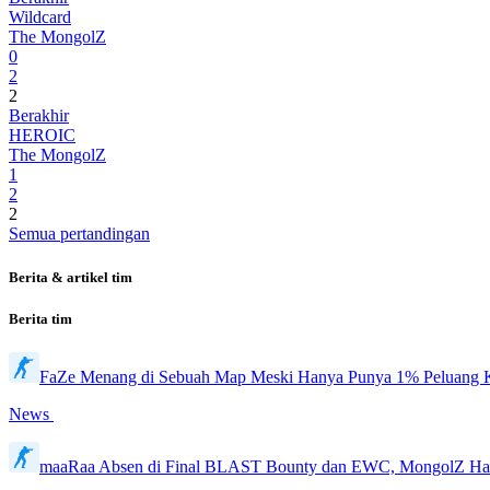
Wildcard
The MongolZ
0
2
2
Berakhir
HEROIC
The MongolZ
1
2
2
Semua pertandingan
Berita & artikel tim
Berita tim
FaZe Menang di Sebuah Map Meski Hanya Punya 1% Peluang
News
maaRaa Absen di Final BLAST Bounty dan EWC, MongolZ Ha