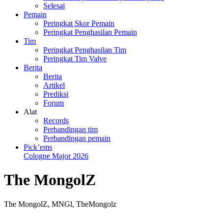
Selesai
Pemain
Peringkat Skor Pemain
Peringkat Penghasilan Pemain
Tim
Peringkat Penghasilan Tim
Peringkat Tim Valve
Berita
Berita
Artikel
Prediksi
Forum
Alat
Records
Perbandingan tim
Perbandingan pemain
Pick’ems
Cologne Major 2026
The MongolZ
The MongolZ
,
MNGl
,
TheMongolz