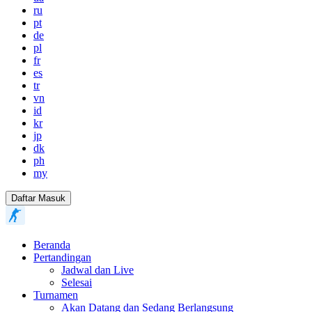
ru
pt
de
pl
fr
es
tr
vn
id
kr
jp
dk
ph
my
Daftar Masuk
Beranda
Pertandingan
Jadwal dan Live
Selesai
Turnamen
Akan Datang dan Sedang Berlangsung