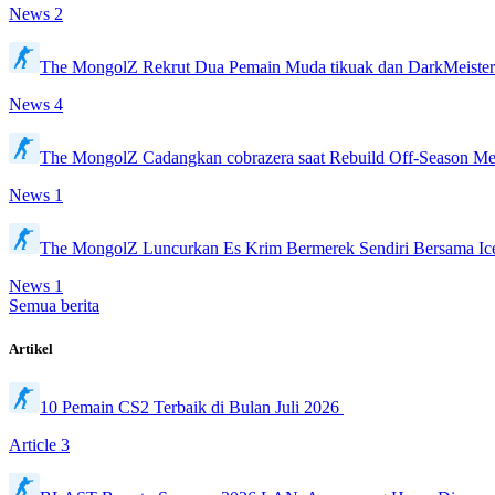
News
2
The MongolZ Rekrut Dua Pemain Muda tikuak dan DarkMeiste
News
4
The MongolZ Cadangkan cobrazera saat Rebuild Off-Season 
News
1
The MongolZ Luncurkan Es Krim Bermerek Sendiri Bersama I
News
1
Semua berita
Artikel
10 Pemain CS2 Terbaik di Bulan Juli 2026
Article
3