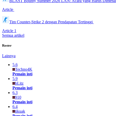
BLAST Bounty Summer 2026 LAN: Acara yang Harus Dimenan
Article
Tim Counter-Strike 2 dengan Pendapatan Tertinggi
Article
1
Semua artikel
Roster
Lainnya
5.6
Techno4K
Pemain inti
5.9
bLitz
Pemain inti
6.3
910
Pemain inti
6.4
tikuak
Pemain inti