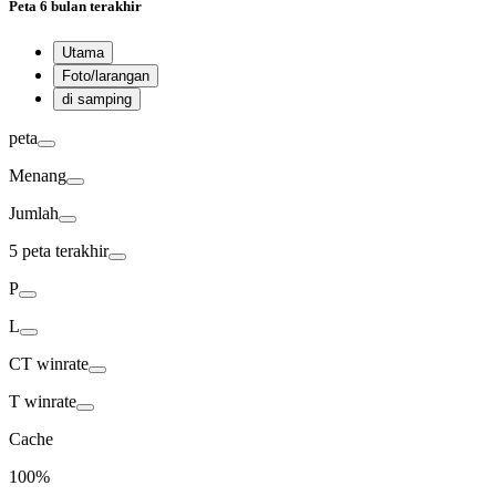
Peta
6 bulan terakhir
Utama
Foto/larangan
di samping
peta
Menang
Jumlah
5 peta terakhir
P
L
CT
winrate
T
winrate
Cache
100%