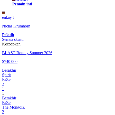
Pemain inti
enkay J
Niclas Krumhorn
Pelatih
Semua skuad
Kecocokan
BLAST Bounty Summer 2026
$740 000
Berakhir
Spirit
FaZe
2
1
1
Berakhir
FaZe
The MongolZ
2