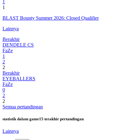
1
1
BLAST Bounty Summer 2026: Closed Qualifier
Lainnya
Berakhir
DENDELE CS
FaZe
1
2
2
Berakhir
EYEBALLERS
FaZe
0
2
2
Semua pertandingan
statistik dalam game
15 terakhir pertandingan
Lainnya