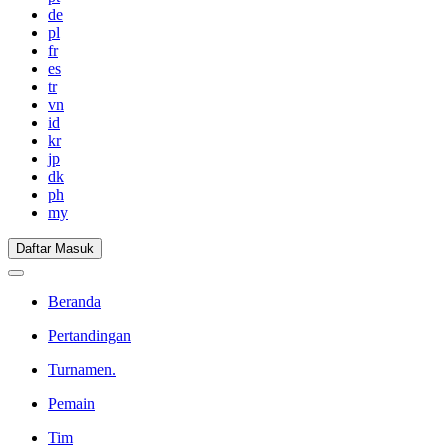
de
pl
fr
es
tr
vn
id
kr
jp
dk
ph
my
Daftar Masuk
Beranda
Pertandingan
Turnamen.
Pemain
Tim