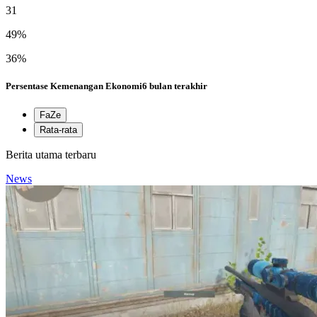
31
49%
36%
Persentase Kemenangan Ekonomi
6 bulan terakhir
FaZe
Rata-rata
Berita utama terbaru
News