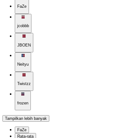
FaZe
jcobbb
JBOEN
Neityu
Twistzz
frozen
Tampilkan lebih banyak
FaZe
Rata-rata