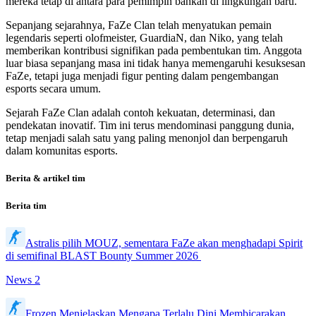
mereka tetap di antara para pemimpin bahkan di lingkungan baru.
Sepanjang sejarahnya, FaZe Clan telah menyatukan pemain
legendaris seperti olofmeister, GuardiaN, dan Niko, yang telah
memberikan kontribusi signifikan pada pembentukan tim. Anggota
luar biasa sepanjang masa ini tidak hanya memengaruhi kesuksesan
FaZe, tetapi juga menjadi figur penting dalam pengembangan
esports secara umum.
Sejarah FaZe Clan adalah contoh kekuatan, determinasi, dan
pendekatan inovatif. Tim ini terus mendominasi panggung dunia,
tetap menjadi salah satu yang paling menonjol dan berpengaruh
dalam komunitas esports.
Berita & artikel tim
Berita tim
Astralis pilih MOUZ, sementara FaZe akan menghadapi Spirit
di semifinal BLAST Bounty Summer 2026
News
2
Frozen Menjelaskan Mengapa Terlalu Dini Membicarakan