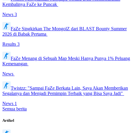
Kembalinya FaZe ke Puncak
News
3
FaZe Singkirkan The MongolZ dari BLAST Bounty Summer
2026 di Babak Pertama
Results
3
FaZe Menang di Sebuah Map Meski Hanya Punya 1% Peluang
Kemenangan
News
Twistzz: "Sampai FaZe Berkata Lain, Saya Akan Memberikan
Segalanya dan Menjadi Pemimpin Terbaik yang Bisa Saya Jadi"
News
1
Semua berita
Artikel