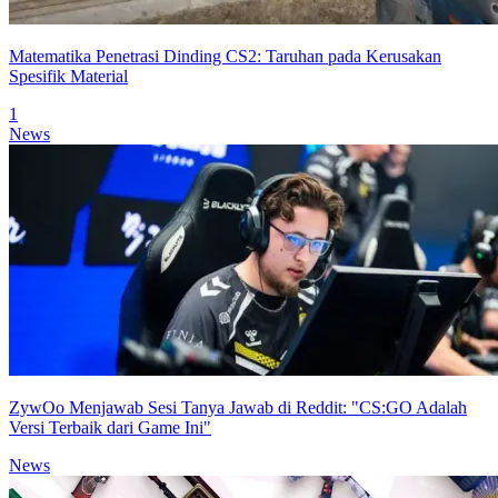
Matematika Penetrasi Dinding CS2: Taruhan pada Kerusakan
Spesifik Material
1
News
ZywOo Menjawab Sesi Tanya Jawab di Reddit: "CS:GO Adalah
Versi Terbaik dari Game Ini"
News