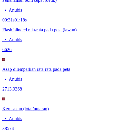
Penanaman bom cepat (detik)
•
Anubis
00:31
s
01:18
s
Flash blinded rata-rata pada peta (lawan)
•
Anubis
66
26
Asap dilemparkan rata-rata pada peta
•
Anubis
27
13.9368
Kerusakan (total/putaran)
•
Anubis
385
74