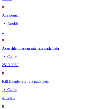
Ace pemain
•
Anubis
1
Asap dilemparkan rata-rata pada peta
•
Cache
25
13.9368
Kill Deagle rata-rata pada peta
•
Cache
4
1.5923