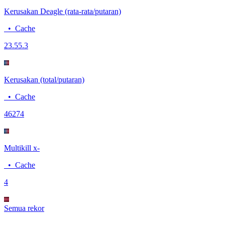
Kerusakan Deagle (rata-rata/putaran)
•
Cache
23.5
5.3
Kerusakan (total/putaran)
•
Cache
462
74
Multikill x-
•
Cache
4
Semua rekor