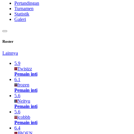
Pertandingan
Turnamen
Statistik
Galeri
Roster
Lainnya
5.9
Twistzz
Pemain inti
6.1
frozen
Pemain inti
5.6
Neityu
Pemain inti
5.6
jcobbb
Pemain inti
6.4
JBOEN