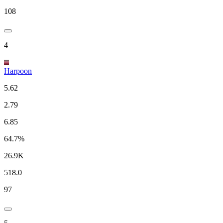
108
4
Harpoon
5.62
2.79
6.85
64.7%
26.9K
518.0
97