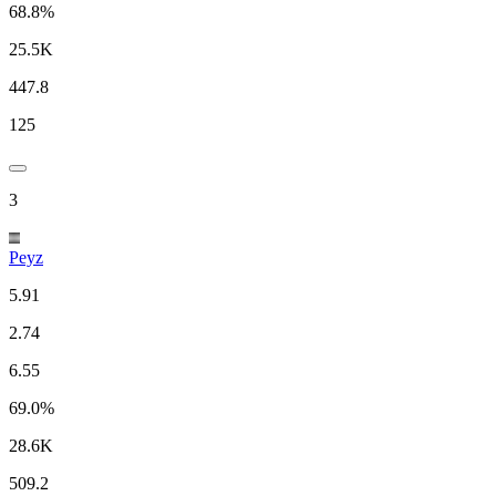
68.8%
25.5K
447.8
125
3
Peyz
5.91
2.74
6.55
69.0%
28.6K
509.2