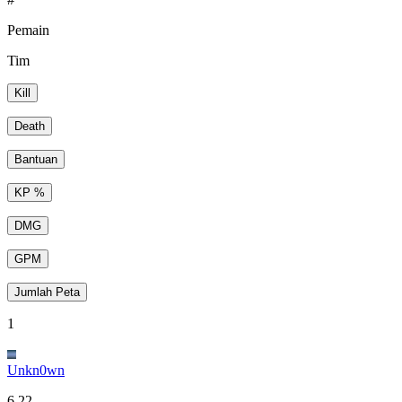
Pemain
Tim
Kill
Death
Bantuan
KP %
DMG
GPM
Jumlah Peta
1
Unkn0wn
6.22