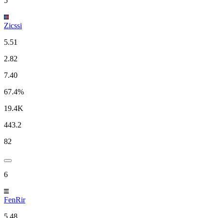
5
Zicssi
5.51
2.82
7.40
67.4%
19.4K
443.2
82
6
FenRir
5.48