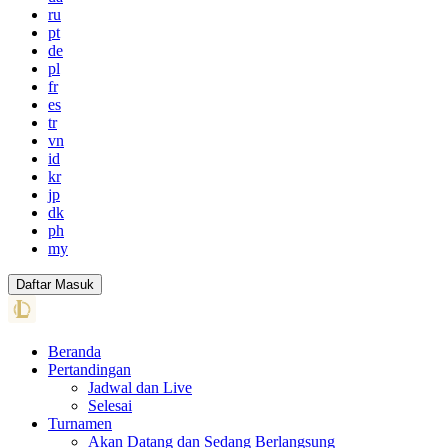
ru
pt
de
pl
fr
es
tr
vn
id
kr
jp
dk
ph
my
Daftar Masuk
Beranda
Pertandingan
Jadwal dan Live
Selesai
Turnamen
Akan Datang dan Sedang Berlangsung