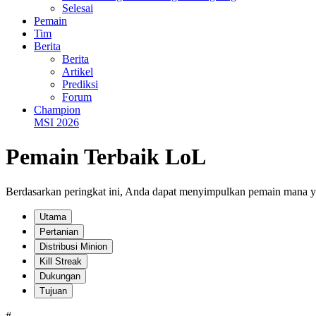
Selesai
Pemain
Tim
Berita
Berita
Artikel
Prediksi
Forum
Champion
MSI 2026
Pemain Terbaik LoL
Berdasarkan peringkat ini, Anda dapat menyimpulkan pemain mana yan
Utama
Pertanian
Distribusi Minion
Kill Streak
Dukungan
Tujuan
#