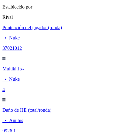
Establecido por
Rival
Puntuación del jugador (ronda)
•
Nuke
3702
1012
Multikill x-
•
Nuke
4
Daño de HE (total/ronda)
•
Anubis
99
26.1