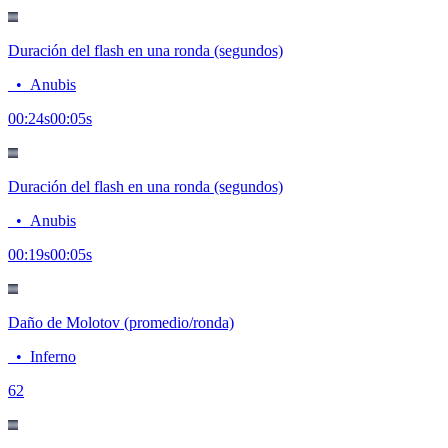
Duración del flash en una ronda (segundos)
•
Anubis
00:24
s
00:05
s
Duración del flash en una ronda (segundos)
•
Anubis
00:19
s
00:05
s
Daño de Molotov (promedio/ronda)
•
Inferno
6
2