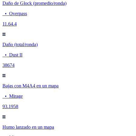
Daño de Glock (promedio/ronda)
•
Overpass
11.6
4.4
Daño (total/ronda)
•
Dust II
386
74
Bajas con M4A4 en un mapa
•
Mirage
9
3.1958
Humo lanzado en un mapa