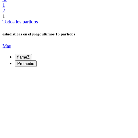
1
2
1
Todos los partidos
estadísticas en el juego
últimos 15 partidos
Más
flameZ
Promedio