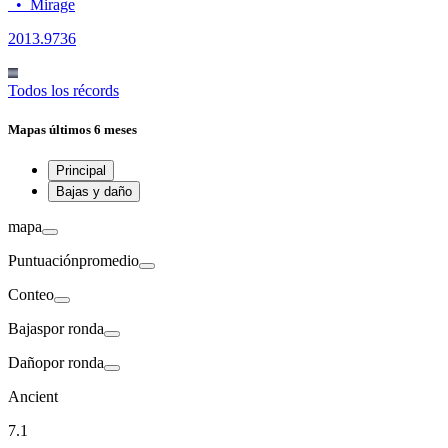
•
Mirage
20
13.9736
Todos los récords
Mapas
últimos 6 meses
Principal
Bajas y daño
mapa
Puntuación
promedio
Conteo
Bajas
por ronda
Daño
por ronda
Ancient
7.1