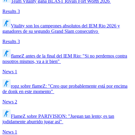
Team Vitality gana BLAST Rivals Fort Worth 2026
Results
3
Vitality son los campeones absolutos del IEM Rio 2026 y
ganadores de su segundo Grand Slam consecutivo
Results
3
flameZ antes de la final del IEM Rio: "Si no perdemos contra
nosotros mismos, va a ir bien"
News
1
ropz sobre flameZ: "Creo que probablemente está por encima
de donk en este momento"
News
2
FlameZ sobre PARIVISION: "Juegan tan lento; es tan
jodidamente aburrido jugar así"
News
1