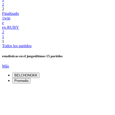
2
2
Finalizado
1win
e
ex-RUBY
2
1
1
Todos los partidos
estadísticas en el juego
últimos 15 partidos
Más
BELCHONOKK
Promedio