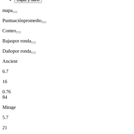
mapa
Puntuación
promedio
Conteo
Bajas
por ronda
Daño
por ronda
Ancient
6.7
16
0.76
84
Mirage
5.7
21