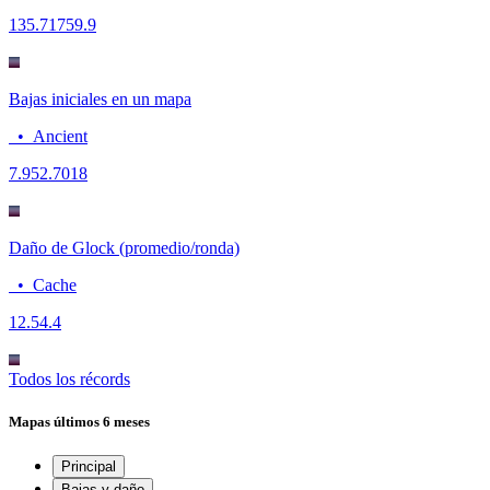
135.7
1759.9
Bajas iniciales en un mapa
•
Ancient
7.95
2.7018
Daño de Glock (promedio/ronda)
•
Cache
12.5
4.4
Todos los récords
Mapas
últimos 6 meses
Principal
Bajas y daño