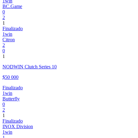
1win
BC.Game
0
2
1
Finalizado
1win
Citron
2
0
1
NODWIN Clutch Series 10
$50 000
Finalizado
1win
Butterfly
0
2
1
Finalizado
INOX Division
1win
1