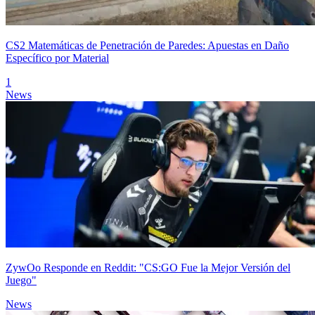
CS2 Matemáticas de Penetración de Paredes: Apuestas en Daño
Específico por Material
1
News
ZywOo Responde en Reddit: "CS:GO Fue la Mejor Versión del
Juego"
News