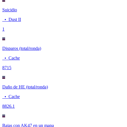
Suicidio
•
Dust II
1
Disparos (total/ronda)
•
Cache
87
15
Daño de HE (total/ronda)
•
Cache
88
26.1
Bajas con AK47 en un mapa