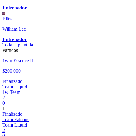
Entrenador
Blitz
William Lee
Entrenador
Toda la plantilla
Partidos
1win Essence II
$200 000
Finalizado
Team Liquid
1w Team
2
0
1
Finalizado
Team Falcons
Team Liquid
2
0