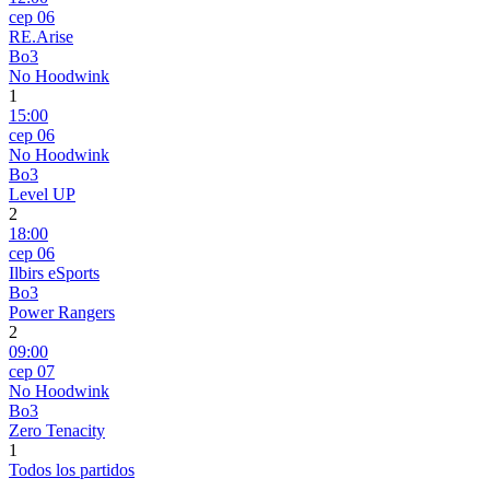
сер 06
RE.Arise
Bo3
No Hoodwink
1
15:00
сер 06
No Hoodwink
Bo3
Level UP
2
18:00
сер 06
Ilbirs eSports
Bo3
Power Rangers
2
09:00
сер 07
No Hoodwink
Bo3
Zero Tenacity
1
Todos los partidos