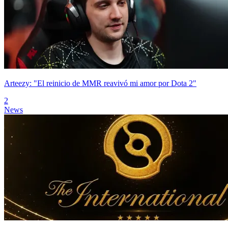
Arteezy: "El reinicio de MMR reavivó mi amor por Dota 2"
2
News