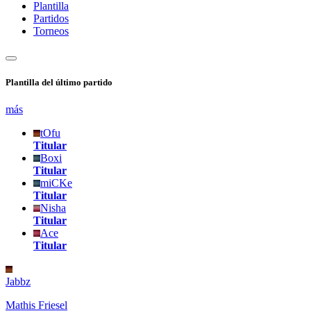
Plantilla
Partidos
Torneos
Plantilla del último partido
más
tOfu
Titular
Boxi
Titular
miCKe
Titular
Nisha
Titular
Ace
Titular
Jabbz
Mathis Friesel