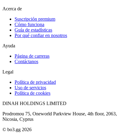
Acerca de
Suscripción premium
Cómo funciona
Guía de estadísticas
Por qué confiar en nosotros
Ayuda
Página de carreras
Contáctanos
Legal
Política de privacidad
Uso de servicios
Política de cookies
DINAH HOLDINGS LIMITED
Prodromou 75, Oneworld Parkview House, 4th floor, 2063,
Nicosia, Cyprus
© bo3.gg 2026