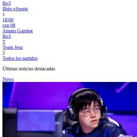
Bo3
Ilbirs eSports
1
18:00
сер 08
Amaru Gaming
Bo3
T
Team Jenz
2
Todos los partidos
Últimas noticias destacadas
News