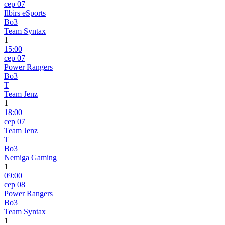
сер 07
Ilbirs eSports
Bo3
Team Syntax
1
15:00
сер 07
Power Rangers
Bo3
T
Team Jenz
1
18:00
сер 07
Team Jenz
T
Bo3
Nemiga Gaming
1
09:00
сер 08
Power Rangers
Bo3
Team Syntax
1