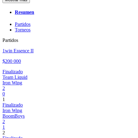
Resumen
Partidos
Torneos
Partidos
1win Essence II
$200 000
Finalizado
Team Liquid
Iron Wing
2
0
1
Finalizado
Iron Wing
BoomBoys
2
1
2