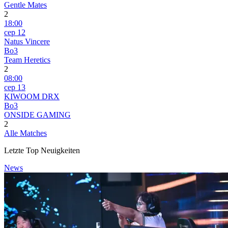
Gentle Mates
2
18:00
сер 12
Natus Vincere
Bo3
Team Heretics
2
08:00
сер 13
KIWOOM DRX
Bo3
ONSIDE GAMING
2
Alle Matches
Letzte Top Neuigkeiten
News