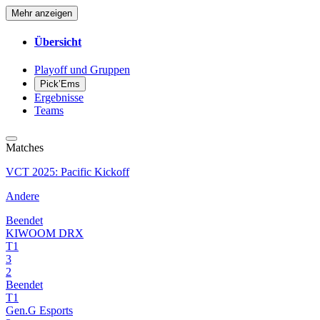
Mehr anzeigen
Übersicht
Playoff und Gruppen
Pick’Ems
Ergebnisse
Teams
Matches
VCT 2025: Pacific Kickoff
Andere
Beendet
KIWOOM DRX
T1
3
2
Beendet
T1
Gen.G Esports