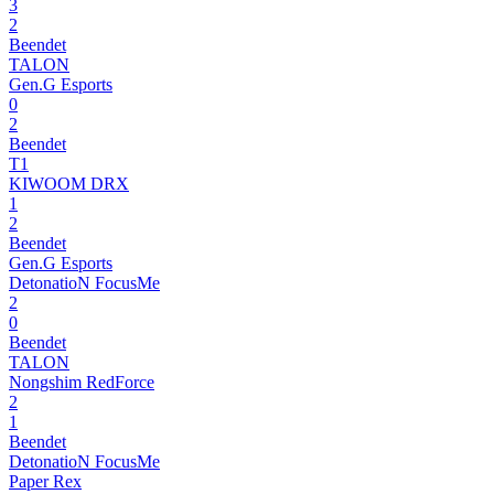
3
2
Beendet
TALON
Gen.G Esports
0
2
Beendet
T1
KIWOOM DRX
1
2
Beendet
Gen.G Esports
DetonatioN FocusMe
2
0
Beendet
TALON
Nongshim RedForce
2
1
Beendet
DetonatioN FocusMe
Paper Rex