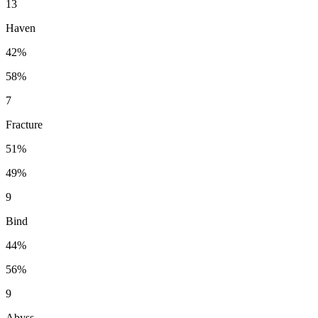
13
Haven
42%
58%
7
Fracture
51%
49%
9
Bind
44%
56%
9
Abyss