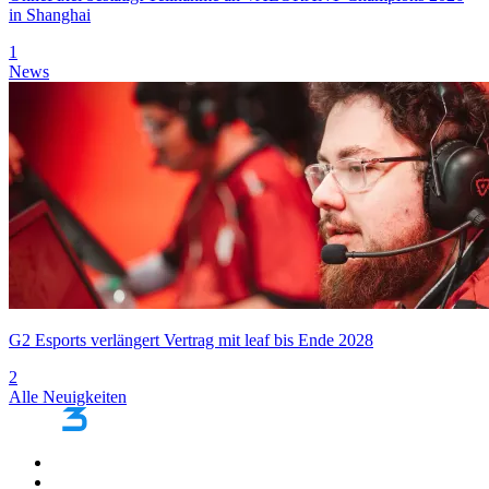
in Shanghai
1
News
G2 Esports verlängert Vertrag mit leaf bis Ende 2028
2
Alle Neuigkeiten