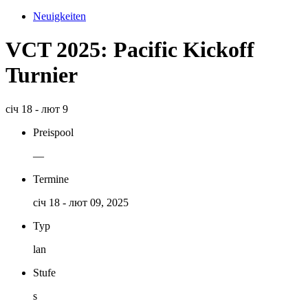
Neuigkeiten
VCT 2025: Pacific Kickoff
Turnier
січ 18 - лют 9
Preispool
—
Termine
січ 18 - лют 09, 2025
Typ
lan
Stufe
s