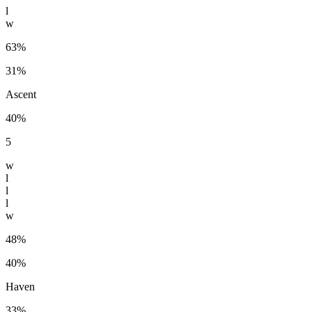
l
w
63%
31%
Ascent
40%
5
w
l
l
l
w
48%
40%
Haven
33%