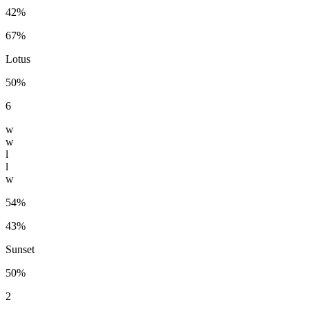
42%
67%
Lotus
50%
6
w
w
l
l
w
54%
43%
Sunset
50%
2