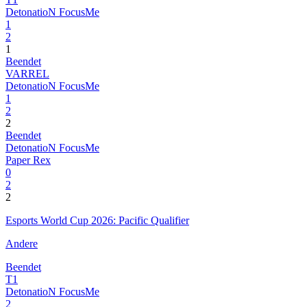
DetonatioN FocusMe
1
2
1
Beendet
VARREL
DetonatioN FocusMe
1
2
2
Beendet
DetonatioN FocusMe
Paper Rex
0
2
2
Esports World Cup 2026: Pacific Qualifier
Andere
Beendet
T1
DetonatioN FocusMe
2