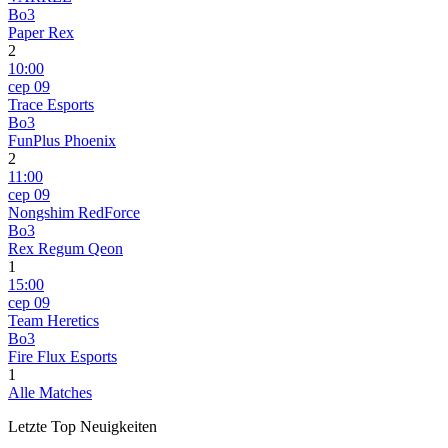
Bo3
Paper Rex
2
10:00
сер 09
Trace Esports
Bo3
FunPlus Phoenix
2
11:00
сер 09
Nongshim RedForce
Bo3
Rex Regum Qeon
1
15:00
сер 09
Team Heretics
Bo3
Fire Flux Esports
1
Alle Matches
Letzte Top Neuigkeiten