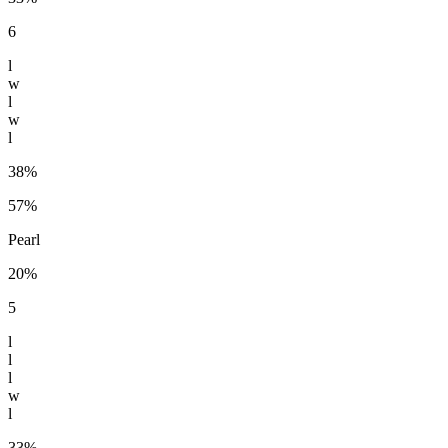
6
l
w
l
w
l
38%
57%
Pearl
20%
5
l
l
l
w
l
33%