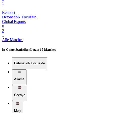
1
1
Beendet
DetonatioN FocusMe
Global Esports
0
2
1
Alle Matches
In-Game Statistiken
Letzte 15 Matches
DetonatioN FocusMe
Akame
Caedye
Meiy