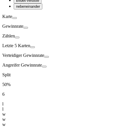
Bilder/Verbote
nebeneinander
Karte
Gewinnrate
Zählen
Letzte 5 Karten
Verteidiger
Gewinnrate
Angreifer
Gewinnrate
Split
50%
6
l
l
w
w
w