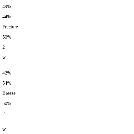
49%
44%
Fracture
50%
2
w
l
42%
54%
Breeze
50%
2
l
w