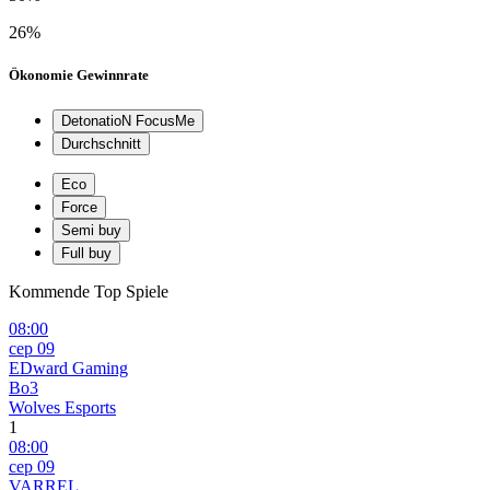
26%
Ökonomie Gewinnrate
DetonatioN FocusMe
Durchschnitt
Eco
Force
Semi buy
Full buy
Kommende Top Spiele
08:00
сер 09
EDward Gaming
Bo3
Wolves Esports
1
08:00
сер 09
VARREL