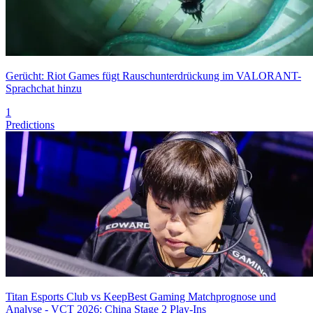
Gerücht: Riot Games fügt Rauschunterdrückung im VALORANT-
Sprachchat hinzu
1
Predictions
Titan Esports Club vs KeepBest Gaming Matchprognose und
Analyse - VCT 2026: China Stage 2 Play-Ins