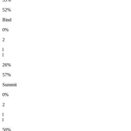
52%
Bind
0%
2
l
l
26%
57%
Summit
0%
2
l
l
50%