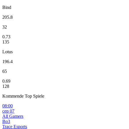
Bind
205.8
32
0.73
135
Lotus
196.4
65
0.69
128
Kommende Top Spiele
08:00
сер 07
All Gamers
Bo3
Trace Esports