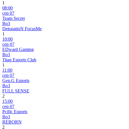
1
08:00
сер 07
Team Secret
Bo3
DetonatioN FocusMe
1
10:00
сер 07
EDward Gaming
Bo3
Titan Esports Club
1
11:00
сер 07
Gen.G Esports
Bo3
FULL SENSE
2
15:00
сер 07
Pcific Esports
Bo3
REBORN
2