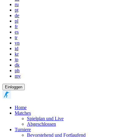
ru
pt
de
pl
fr
es
tr
vn
id
kr
jp
dk
ph
my
Einloggen
Home
Matches
Spielplan und Live
Abgeschlossen
Turniere
Bevorstehend und Fortlaufend