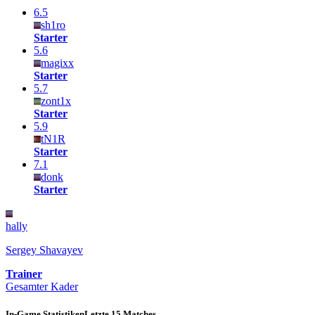
6.5
sh1ro
Starter
5.6
magixx
Starter
5.7
zont1x
Starter
5.9
tN1R
Starter
7.1
donk
Starter
hally
Sergey Shavayev
Trainer
Gesamter Kader
In-Game Statistiken
Letzte 15 Matches