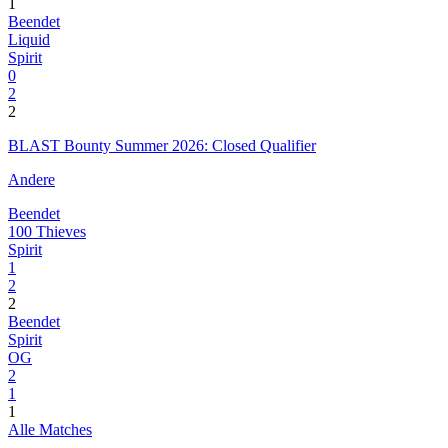
1
Beendet
Liquid
Spirit
0
2
2
BLAST Bounty Summer 2026: Closed Qualifier
Andere
Beendet
100 Thieves
Spirit
1
2
2
Beendet
Spirit
OG
2
1
1
Alle Matches