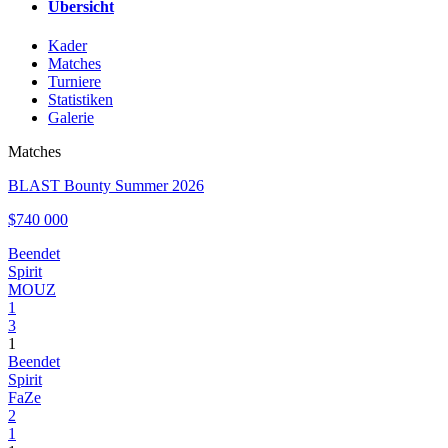
Übersicht
Kader
Matches
Turniere
Statistiken
Galerie
Matches
BLAST Bounty Summer 2026
$740 000
Beendet
Spirit
MOUZ
1
3
1
Beendet
Spirit
FaZe
2
1