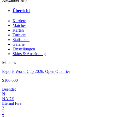
Alexander Bro
Übersicht
Karriere
Matches
Karten
Turniere
Statistiken
Galerie
Einstellungen
Skins & Ausrüstung
Matches
Esports World Cup 2026: Open Qualifier
$100 000
Beendet
N
NADE
Eternal Fire
2
1