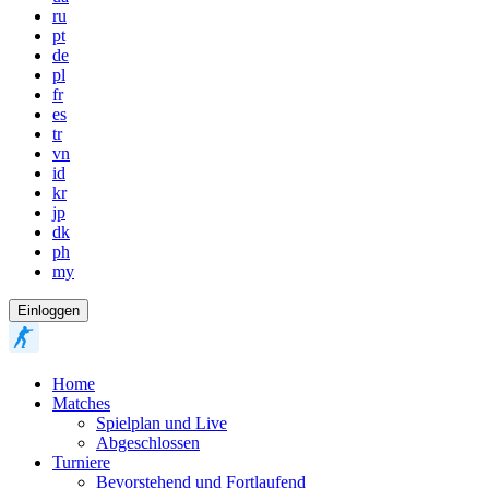
ru
pt
de
pl
fr
es
tr
vn
id
kr
jp
dk
ph
my
Einloggen
Home
Matches
Spielplan und Live
Abgeschlossen
Turniere
Bevorstehend und Fortlaufend