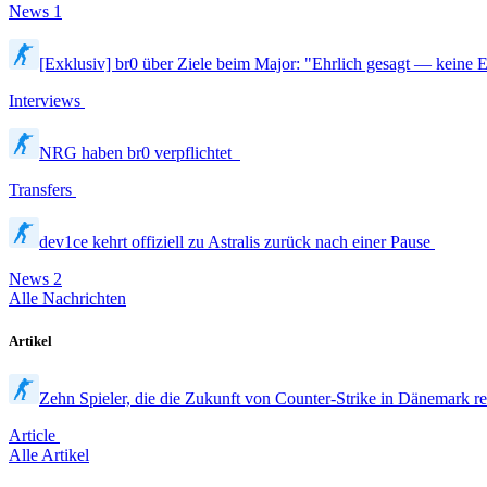
News
1
[Exklusiv] br0 über Ziele beim Major: "Ehrlich gesagt — keine
Interviews
NRG haben br0 verpflichtet
Transfers
dev1ce kehrt offiziell zu Astralis zurück nach einer Pause
News
2
Alle Nachrichten
Artikel
Zehn Spieler, die die Zukunft von Counter-Strike in Dänemark r
Article
Alle Artikel