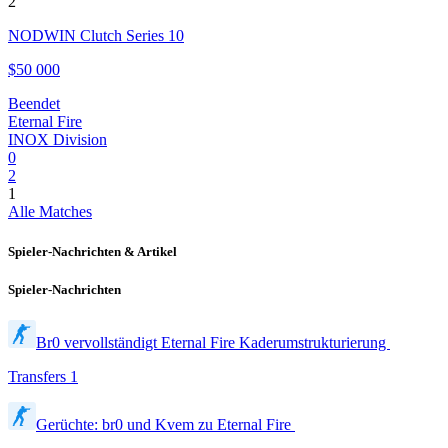
2
NODWIN Clutch Series 10
$50 000
Beendet
Eternal Fire
INOX Division
0
2
1
Alle Matches
Spieler-Nachrichten & Artikel
Spieler-Nachrichten
Br0 vervollständigt Eternal Fire Kaderumstrukturierung
Transfers
1
Gerüchte: br0 und Kvem zu Eternal Fire