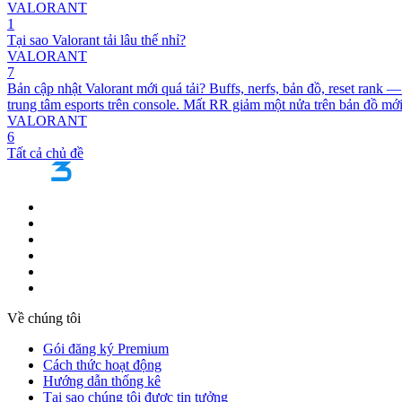
VALORANT
1
Tại sao Valorant tải lâu thế nhỉ?
VALORANT
7
Bản cập nhật Valorant mới quá tải? Buffs, nerfs, bản đồ, reset rank 
trung tâm esports trên console. Mất RR giảm một nửa trên bản đồ mới
VALORANT
6
Tất cả chủ đề
Về chúng tôi
Gói đăng ký Premium
Cách thức hoạt động
Hướng dẫn thống kê
Tại sao chúng tôi được tin tưởng