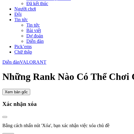
Đã kết thúc
Người chơi
Đội
Tin tức
Tin tức
Bài viết
Dự đoán
Diễn đàn
Pick’ems
Chữ thập
Diễn đàn
VALORANT
Những Rank Nào Có Thể Chơi 
Xem bản gốc
Xác nhận xóa
Bằng cách nhấn nút 'Xóa', bạn xác nhận việc xóa chủ đề