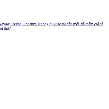
(Waylay, Reyna, Phoenix, Neon), quy tắc thi đấu mới, và thậm chí cả
ọi thứ?