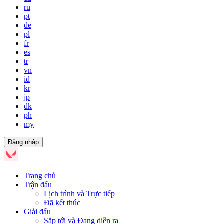
ru
pt
de
pl
fr
es
tr
vn
id
kr
jp
dk
ph
my
Đăng nhập
Trang chủ
Trận đấu
Lịch trình và Trực tiếp
Đã kết thúc
Giải đấu
Sắp tới và Đang diễn ra