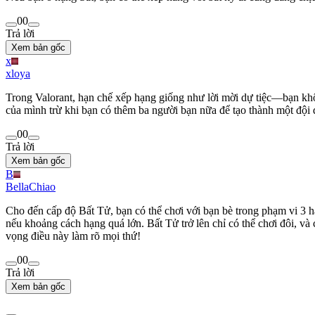
0
0
Trả lời
Xem bản gốc
x
xloya
Trong Valorant, hạn chế xếp hạng giống như lời mời dự tiệc—bạn khô
của mình trừ khi bạn có thêm ba người bạn nữa để tạo thành một đội 
0
0
Trả lời
Xem bản gốc
B
BellaChiao
Cho đến cấp độ Bất Tử, bạn có thể chơi với bạn bè trong phạm vi 3 
nếu khoảng cách hạng quá lớn. Bất Tử trở lên chỉ có thể chơi đôi, v
vọng điều này làm rõ mọi thứ!
0
0
Trả lời
Xem bản gốc