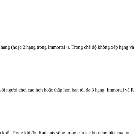
 hạng (hoặc 2 hạng trong Immortal+). Trong chế độ không xếp hạng và 
ới người chơi cao hơn hoặc thấp hơn bạn tối đa 3 hạng. Immortal và R
 khổ. Trong khi đó, Radiants sống trong câu lạc bộ riêng biệt của họ.