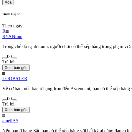
Xóa
Bình luận
5
Theo ngày
R
RYANrain
Trong chế độ cạnh tranh, người chơi có thể xếp hàng trong phạm vi 5
0
0
Trả lời
Xem bản gốc
LOOBSTER
Về cơ bản, nếu bạn ở hạng Iron đến Ascendant, bạn có thể xếp hàng v
0
0
Trả lời
Xem bản gốc
ameliA5
Nếu bạn ở hạng Sắt, bạn có thể xếp hàng với bất kỳ ai cũng đang chịu