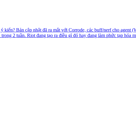
— ý kiến? Bản cập nhật đã ra mắt với Corrode, các buff/nerf cho agent 
 trong 2 tuần. Riot đang tạo ra điều gì đó hay đang làm phức tạp hóa m