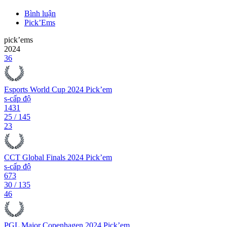
Bình luận
Pick’Ems
pick’ems
2024
36
Esports World Cup 2024 Pick’em
s-cấp độ
1431
25
/
145
23
CCT Global Finals 2024 Pick’em
s-cấp độ
673
30
/
135
46
PGL Major Copenhagen 2024 Pick’em