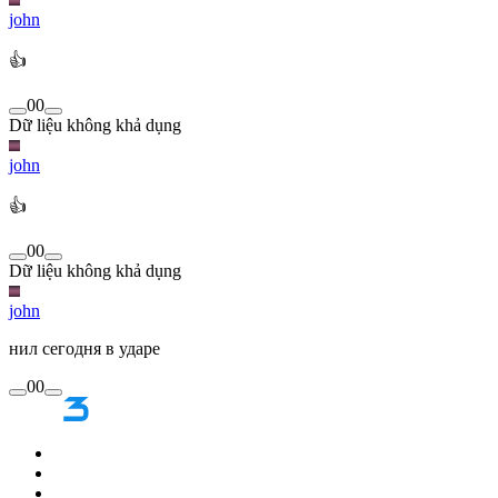
john
👍
0
0
Dữ liệu không khả dụng
john
👍
0
0
Dữ liệu không khả dụng
john
нил сегодня в ударе
0
0