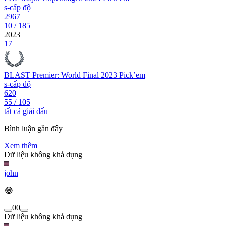
s-cấp độ
2967
10
/
185
2023
17
BLAST Premier: World Final 2023 Pick’em
s-cấp độ
620
55
/
105
tất cả giải đấu
Bình luận gần đây
Xem thêm
Dữ liệu không khả dụng
john
😂
0
0
Dữ liệu không khả dụng