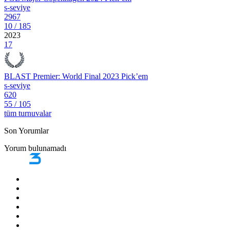
s-seviye
2967
10
/
185
2023
17
BLAST Premier: World Final 2023 Pick’em
s-seviye
620
55
/
105
tüm turnuvalar
Son Yorumlar
Yorum bulunamadı