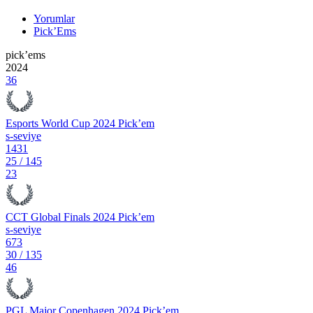
Yorumlar
Pick’Ems
pick’ems
2024
36
Esports World Cup 2024 Pick’em
s-seviye
1431
25
/
145
23
CCT Global Finals 2024 Pick’em
s-seviye
673
30
/
135
46
PGL Major Copenhagen 2024 Pick’em