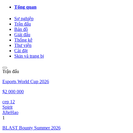
Tổng quan
Sự nghiệp
Trận đấu
Bản đồ
Giải đấu
Thống kê
Thư viện
Cài đặt
Skin và trang bị
Trận đấu
Esports World Cup 2026
$2 000 000
сер 12
Spirit
JiJieHao
1
BLAST Bounty Summer 2026