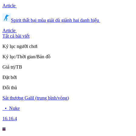
Article
Spirit thất bại mùa giải dù giành hai danh hiệu
Article
Tất cả bài viết
Kỷ lục người chơi
Kỷ lục/Thời gian/Bản đồ
Giá trị/TB
Đặt bởi
Đối thủ
Sát thương Galil (trung bình/vòng)
•
Nuke
16.1
6.4