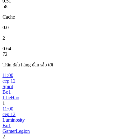
0.51
58
Cache
0.0
2
0.64
72
Trận đấu hàng đầu sắp tới
11:00
сер 12
Spirit
Bo1
JiJieHao
1
11:00
сер 12
Luminosity
Bo1
GamerLegion
2