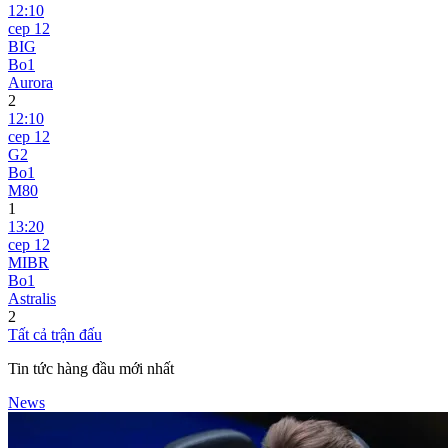
12:10
сер 12
BIG
Bo1
Aurora
2
12:10
сер 12
G2
Bo1
M80
1
13:20
сер 12
MIBR
Bo1
Astralis
2
Tất cả trận đấu
Tin tức hàng đầu mới nhất
News