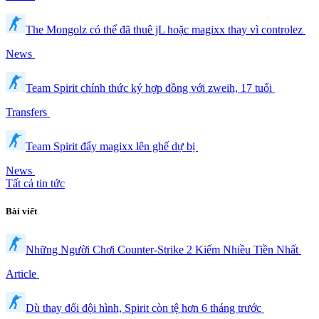
The Mongolz có thể đã thuê jL hoặc magixx thay vì controlez
News
Team Spirit chính thức ký hợp đồng với zweih, 17 tuổi
Transfers
Team Spirit đẩy magixx lên ghế dự bị
News
Tất cả tin tức
Bài viết
Những Người Chơi Counter-Strike 2 Kiếm Nhiều Tiền Nhất
Article
Dù thay đổi đội hình, Spirit còn tệ hơn 6 tháng trước