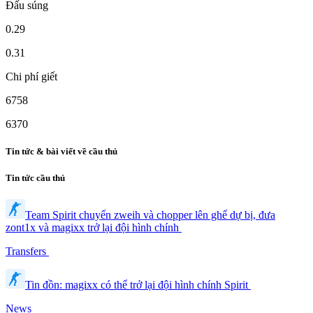
Đấu súng
0.29
0.31
Chi phí giết
6758
6370
Tin tức & bài viết về cầu thủ
Tin tức cầu thủ
Team Spirit chuyển zweih và chopper lên ghế dự bị, đưa
zont1x và magixx trở lại đội hình chính
Transfers
Tin đồn: magixx có thể trở lại đội hình chính Spirit
News