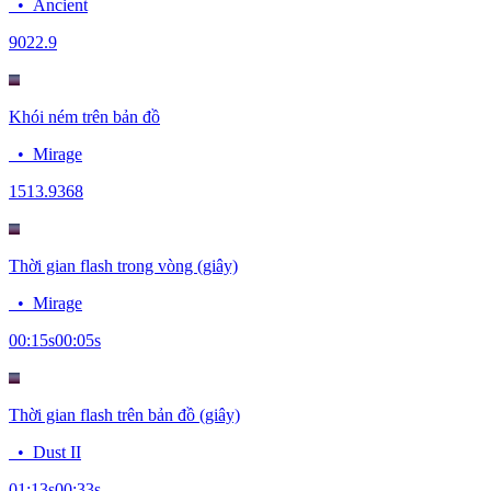
•
Ancient
90
22.9
Khói ném trên bản đồ
•
Mirage
15
13.9368
Thời gian flash trong vòng (giây)
•
Mirage
00:15
s
00:05
s
Thời gian flash trên bản đồ (giây)
•
Dust II
01:13
s
00:33
s