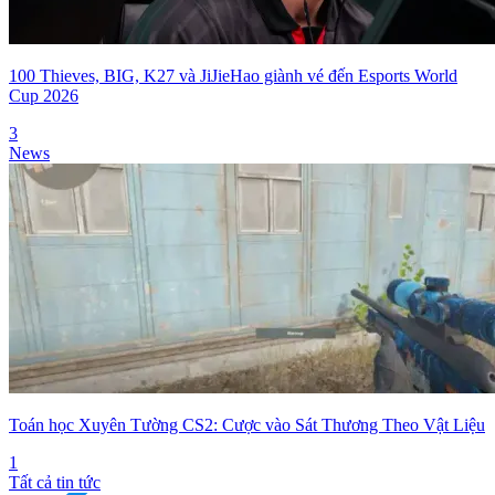
100 Thieves, BIG, K27 và JiJieHao giành vé đến Esports World
Cup 2026
3
News
Toán học Xuyên Tường CS2: Cược vào Sát Thương Theo Vật Liệu
1
Tất cả tin tức