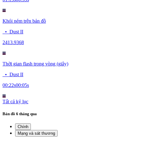
Khói ném trên bản đồ
•
Dust II
24
13.9368
Thời gian flash trong vòng (giây)
•
Dust II
00:22
s
00:05
s
Tất cả kỷ lục
Bản đồ
6 tháng qua
Chính
Mạng và sát thương