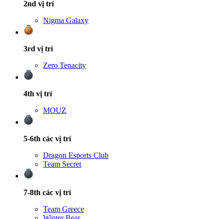
2nd
vị trí
Nigma Galaxy
3rd
vị trí
Zero Tenacity
4th
vị trí
MOUZ
5-6th
các vị trí
Dragon Esports Club
Team Secret
7-8th
các vị trí
Team Greece
Winter Bear