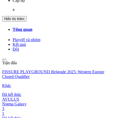
Cấp độ
a
Hiển thị thêm
Tổng quan
Playoff và nhóm
Kết quả
Đội
Trận đấu
FISSURE PLAYGROUND Belgrade 2025: Western Europe
Closed Qualifier
Khác
Đã kết thúc
AVULUS
Nigma Galaxy
3
1