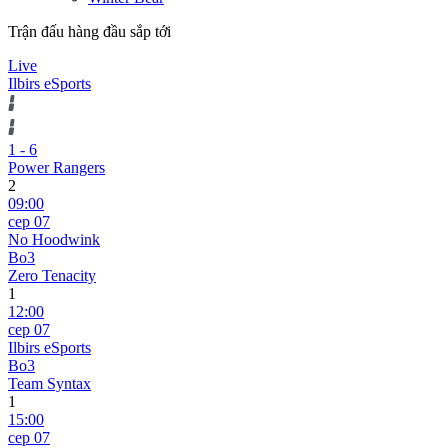
Trận đấu hàng đầu sắp tới
Live
Ilbirs eSports
1
-
6
Power Rangers
2
09:00
сер 07
No Hoodwink
Bo3
Zero Tenacity
1
12:00
сер 07
Ilbirs eSports
Bo3
Team Syntax
1
15:00
сер 07