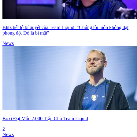
Blitz tiết lộ bí quyết của Team Liquid: "Chúng tôi luôn không đạt
phong độ. Đó là bí mật"
News
Boxi Đạt Mốc 2,000 Trận Cho Team Liquid
2
News