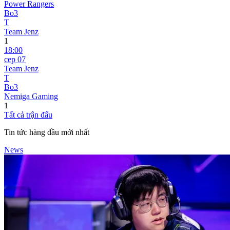
Power Rangers
Bo3
T
Team Jenz
1
18:00
сер 07
Team Jenz
T
Bo3
Nemiga Gaming
1
Tất cả trận đấu
Tin tức hàng đầu mới nhất
News