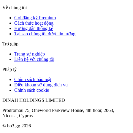
Về chúng tôi
Gói đăng ký Premium
Cách thức hoạt động
Hướng dẫn thống kê
Tại sao chúng tôi được tin tưởng
Trợ giúp
Trang sự nghiệp
Liên hệ với chúng tôi
Pháp lý
Chính sách bảo mật
Điều khoản sử dụng dịch vụ
Chính sách cookie
DINAH HOLDINGS LIMITED
Prodromou 75, Oneworld Parkview House, 4th floor, 2063,
Nicosia, Cyprus
© bo3.gg 2026