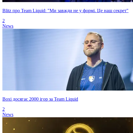
Blitz про Team Liquid: "Ми завжди не у формі. Це наш секрет"
2
News
Boxi досягає 2000 ігор за Team Liquid
2
News