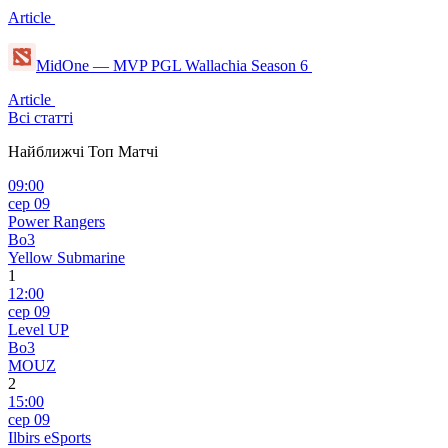
Article
MidOne — MVP PGL Wallachia Season 6
Article
Всі статті
Найближчі Топ Матчі
09:00
сер 09
Power Rangers
Bo3
Yellow Submarine
1
12:00
сер 09
Level UP
Bo3
MOUZ
2
15:00
сер 09
Ilbirs eSports