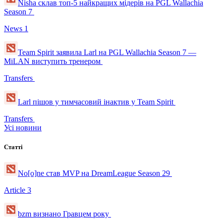
Nisha склав топ-5 найкращих мідерів на PGL Wallachia
Season 7
News
1
Team Spirit заявила Larl на PGL Wallachia Season 7 —
MiLAN виступить тренером
Transfers
Larl пішов у тимчасовий інактив у Team Spirit
Transfers
Усі новини
Статті
No[o]ne став MVP на DreamLeague Season 29
Article
3
bzm визнано Гравцем року