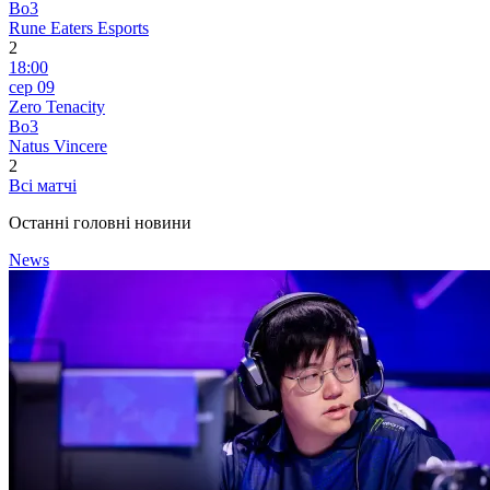
Bo3
Rune Eaters Esports
2
18:00
сер 09
Zero Tenacity
Bo3
Natus Vincere
2
Всі матчі
Останні головні новини
News