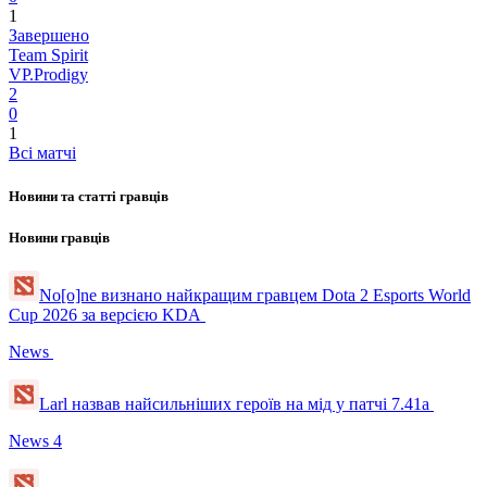
1
Завершено
Team Spirit
VP.Prodigy
2
0
1
Всі матчі
Новини та статті гравців
Новини гравців
No[o]ne визнано найкращим гравцем Dota 2 Esports World
Cup 2026 за версією KDA
News
Larl назвав найсильніших героїв на мід у патчі 7.41a
News
4