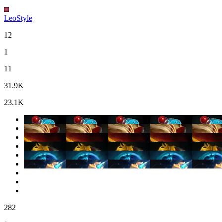
LeoStyle
12
1
11
31.9K
23.1K
282