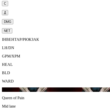
С
Д
DMG
NET
ІНВЕНТАР/РЮКЗАК
LH
/
DN
GPM
/
XPM
HEAL
BLD
WARD
24
Queen of Pain
Mid lane