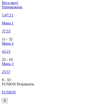
Весь матч
Переможець
1:
47:11
Мапа 1
37:53
11
-
32
Мапа 2
43:21
25
-
10
Мапа 3
25:57
9
-
33
FUSION Результати
FUSION
В