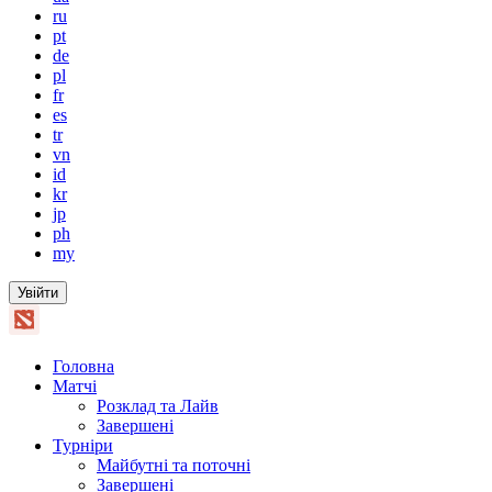
ru
pt
de
pl
fr
es
tr
vn
id
kr
jp
ph
my
Увійти
Головна
Матчі
Розклад та Лайв
Завершені
Турніри
Майбутні та поточні
Завершені