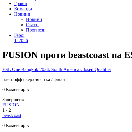
Гравці
Команди
Новини
Новини
Статті
Прогнози
Герої
TI2026
FUSION проти beastcoast на E
ESL One Bangkok 2024: South America Closed Qualifier
плей-офф
/ верхня сітка
/ фінал
0 Коментарів
Завершено
FUSION
1
-
2
beastcoast
0 Коментарів