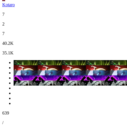
Kotaro
7
2
7
40.2K
35.1K
639
/