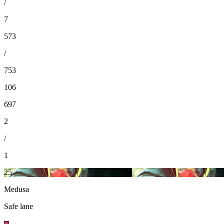
/
7
573
/
753
106
697
2
/
1
25
Medusa
Safe lane