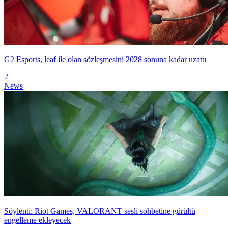
G2 Esports, leaf ile olan sözleşmesini 2028 sonuna kadar uzattı
2
News
Söylenti: Riot Games, VALORANT sesli sohbetine gürültü
engelleme ekleyecek