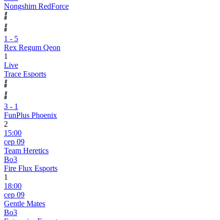
Nongshim RedForce
1
-
5
Rex Regum Qeon
1
Live
Trace Esports
3
-
1
FunPlus Phoenix
2
15:00
сер 09
Team Heretics
Bo3
Fire Flux Esports
1
18:00
сер 09
Gentle Mates
Bo3