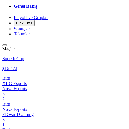
Genel Bakış
Playoff ve Gruplar
Pick’Ems
Sonuçlar
Takımlar
Maçlar
Superb Cup
$16 473
Bitti
XLG Esports
Nova Esports
3
2
Bitti
Nova Esports
EDward Gaming
3
1