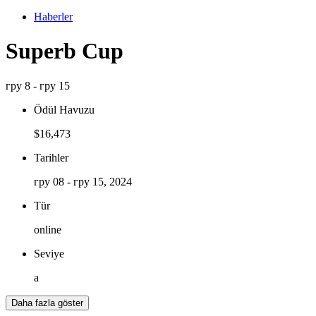
Haberler
Superb Cup
гру 8 - гру 15
Ödül Havuzu
$16,473
Tarihler
гру 08 - гру 15, 2024
Tür
online
Seviye
a
Daha fazla göster