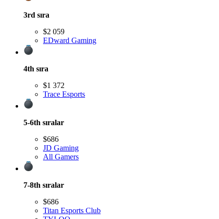
3rd
sıra
$2 059
EDward Gaming
4th
sıra
$1 372
Trace Esports
5-6th
sıralar
$686
JD Gaming
All Gamers
7-8th
sıralar
$686
Titan Esports Club