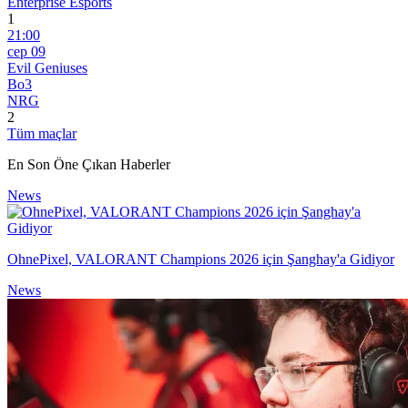
Enterprise Esports
1
21:00
сер 09
Evil Geniuses
Bo3
NRG
2
Tüm maçlar
En Son Öne Çıkan Haberler
News
OhnePixel, VALORANT Champions 2026 için Şanghay'a Gidiyor
News