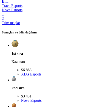
Bitti
Trace Esports
Nova Esports
1
2
Tüm maçlar
Sonuçlar ve ödül dağılımı
1st
sıra
Kazanan
$6 863
XLG Esports
2nd
sıra
$3 431
Nova Esports