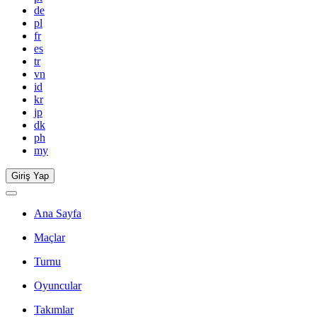
de
pl
fr
es
tr
vn
id
kr
jp
dk
ph
my
Giriş Yap
Ana Sayfa
Maçlar
Turnu
Oyuncular
Takımlar