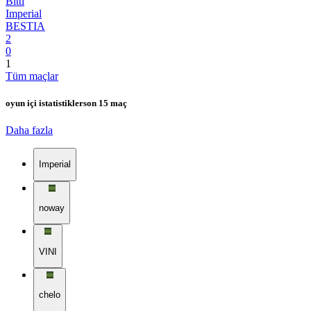
Bitti
Imperial
BESTIA
2
0
1
Tüm maçlar
oyun içi istatistikler
son 15 maç
Daha fazla
Imperial
noway
VINI
chelo