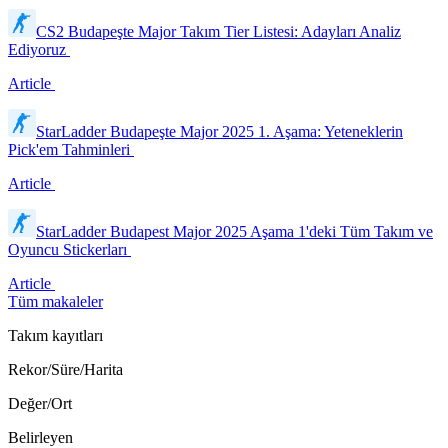
CS2 Budapeşte Major Takım Tier Listesi: Adayları Analiz
Ediyoruz
Article
StarLadder Budapeşte Major 2025 1. Aşama: Yeteneklerin
Pick'em Tahminleri
Article
StarLadder Budapest Major 2025 Aşama 1'deki Tüm Takım ve
Oyuncu Stickerları
Article
Tüm makaleler
Takım kayıtları
Rekor/Süre/Harita
Değer/Ort
Belirleyen