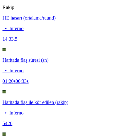
Rakip
HE hasarı (ortalama/raund)
•
Inferno
14.3
3.5
Haritada flaş süresi (sn)
•
Inferno
01:20
s
00:33
s
Haritada flaş ile kör edilen (rakip)
•
Inferno
54
26