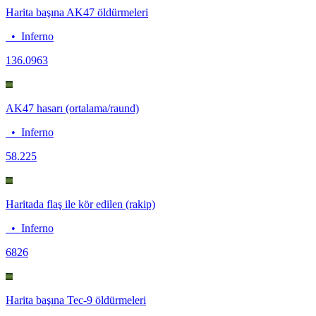
Harita başına AK47 öldürmeleri
•
Inferno
13
6.0963
AK47 hasarı (ortalama/raund)
•
Inferno
58.2
25
Haritada flaş ile kör edilen (rakip)
•
Inferno
68
26
Harita başına Tec-9 öldürmeleri