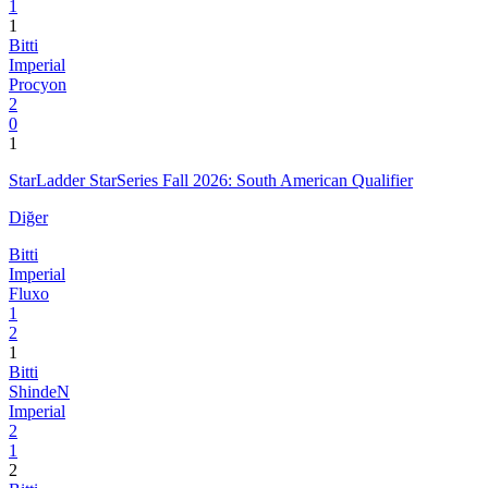
1
1
Bitti
Imperial
Procyon
2
0
1
StarLadder StarSeries Fall 2026: South American Qualifier
Diğer
Bitti
Imperial
Fluxo
1
2
1
Bitti
ShindeN
Imperial
2
1
2