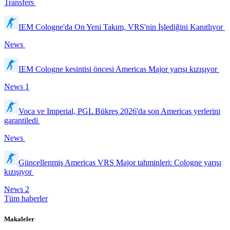
Transfers
IEM Cologne'da On Yeni Takım, VRS'nin İşlediğini Kanıtlıyor
News
IEM Cologne kesintisi öncesi Americas Major yarışı kızışıyor
News
1
Voca ve Imperial, PGL Bükreş 2026'da son Americas yerlerini
garantiledi
News
Güncellenmiş Americas VRS Major tahminleri: Cologne yarışı
kızışıyor
News
2
Tüm haberler
Makaleler