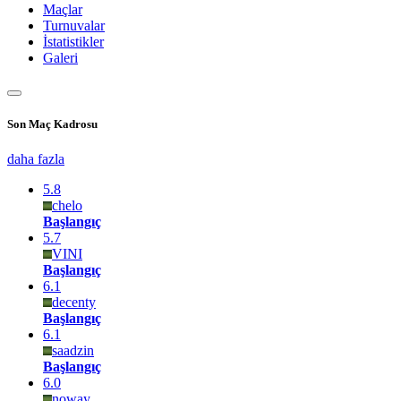
Maçlar
Turnuvalar
İstatistikler
Galeri
Son Maç Kadrosu
daha fazla
5.8
chelo
Başlangıç
5.7
VINI
Başlangıç
6.1
decenty
Başlangıç
6.1
saadzin
Başlangıç
6.0
noway