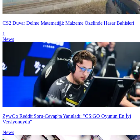
CS2 Duvar Delme Matematiği: Malzeme Özelinde Hasar Bahisleri
1
News
ZywOo Reddit Soru-Cevap'ta Yanıtladı: "CS:GO Oyunun En İyi
Versiyonuydu"
News