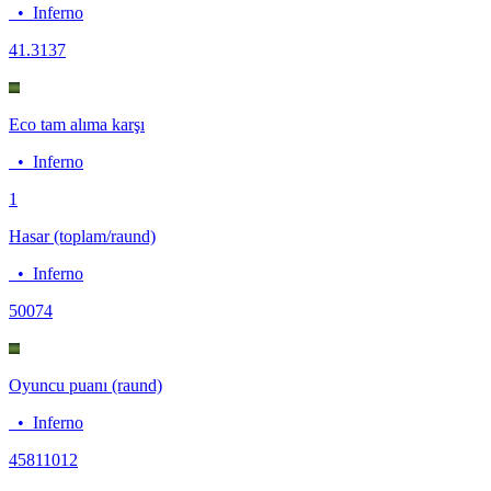
•
Inferno
4
1.3137
Eco tam alıma karşı
•
Inferno
1
Hasar (toplam/raund)
•
Inferno
500
74
Oyuncu puanı (raund)
•
Inferno
4581
1012