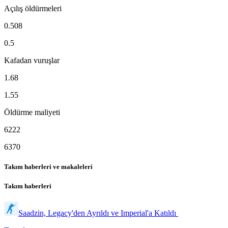
Açılış öldürmeleri
0.508
0.5
Kafadan vuruşlar
1.68
1.55
Öldürme maliyeti
6222
6370
Takım haberleri ve makaleleri
Takım haberleri
Saadzin, Legacy'den Ayrıldı ve Imperial'a Katıldı