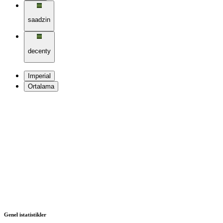
saadzin
decenty
Imperial
Ortalama
Genel istatistikler