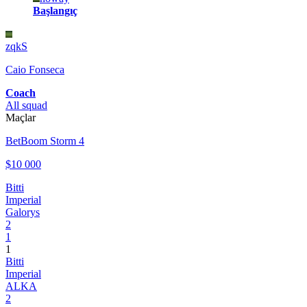
Başlangıç
zqkS
Caio Fonseca
Coach
All squad
Maçlar
BetBoom Storm 4
$10 000
Bitti
Imperial
Galorys
2
1
1
Bitti
Imperial
ALKA
2