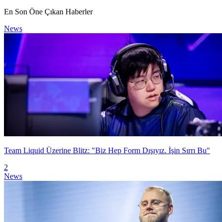
En Son Öne Çıkan Haberler
News
Team Liquid Üzerine Blitz: "Biz Hep Form Dışıyız. İşin Sırrı Bu"
2
News