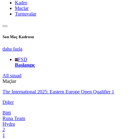
Kadro
Maçlar
Turnuvalar
Son Maç Kadrosu
daha fazla
FSD
Başlangıç
All squad
Maçlar
The International 2025: Eastern Europe Open Qualifier 1
Diğer
Bitti
Runa Team
Hydra
2
1