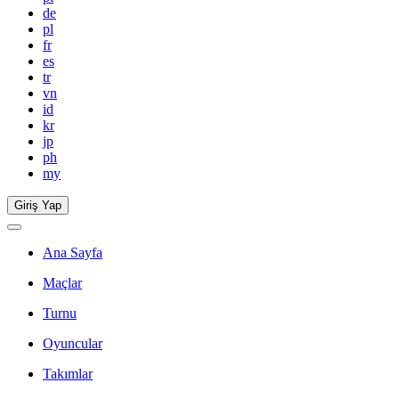
de
pl
fr
es
tr
vn
id
kr
jp
ph
my
Giriş Yap
Ana Sayfa
Maçlar
Turnu
Oyuncular
Takımlar