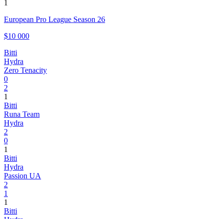
1
European Pro League Season 26
$10 000
Bitti
Hydra
Zero Tenacity
0
2
1
Bitti
Runa Team
Hydra
2
0
1
Bitti
Hydra
Passion UA
2
1
1
Bitti