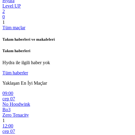
Hydra
Level UP
2
0
1
Tüm maçlar
Takım haberleri ve makaleleri
Takım haberleri
Hydra
ile ilgili haber yok
Tüm haberler
Yaklaşan En İyi Maçlar
09:00
сер 07
No Hoodwink
Bo3
Zero Tenacity
1
12:00
сер 07