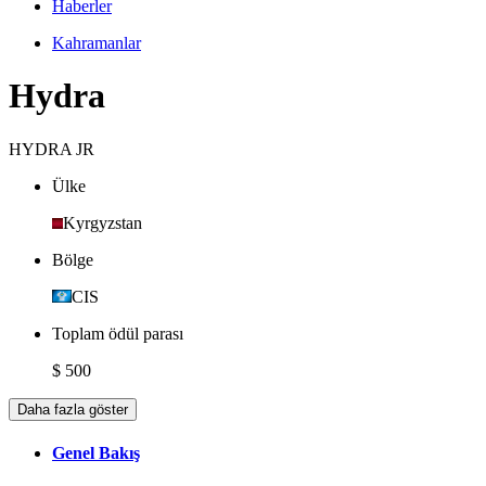
Haberler
Kahramanlar
Hydra
HYDRA JR
Ülke
Kyrgyzstan
Bölge
CIS
Toplam ödül parası
$ 500
Daha fazla göster
Genel Bakış