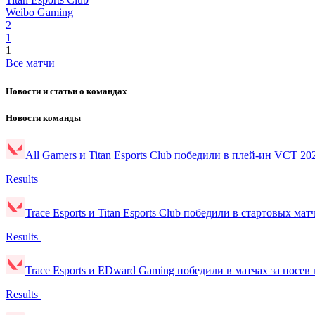
Weibo Gaming
2
1
1
Все матчи
Новости и статьи о командах
Новости команды
All Gamers и Titan Esports Club победили в плей-ин VCT 202
Results
Trace Esports и Titan Esports Club победили в стартовых мат
Results
Trace Esports и EDward Gaming победили в матчах за посев 
Results