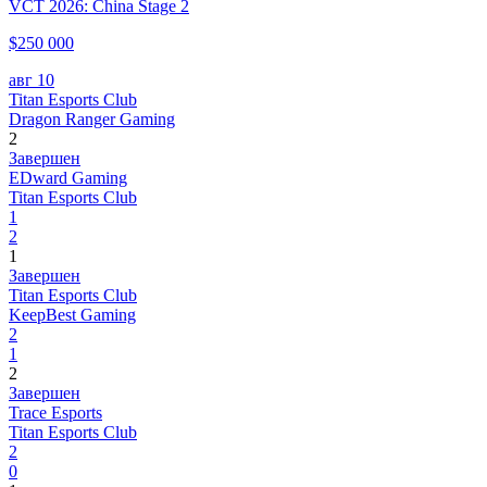
VCT 2026: China Stage 2
$250 000
авг 10
Titan Esports Club
Dragon Ranger Gaming
2
Завершен
EDward Gaming
Titan Esports Club
1
2
1
Завершен
Titan Esports Club
KeepBest Gaming
2
1
2
Завершен
Trace Esports
Titan Esports Club
2
0