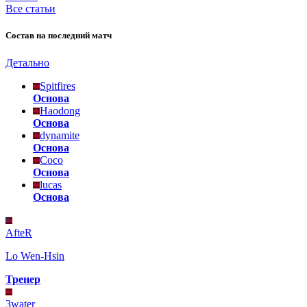
Все статьи
Состав на последний матч
Детально
Spitfires
Основа
Haodong
Основа
dynamite
Основа
Coco
Основа
lucas
Основа
AfteR
Lo Wen-Hsin
Тренер
3water