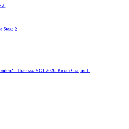
e 2
a Stage 2
 London? – Превью: VCT 2026: Китай Стадия 1