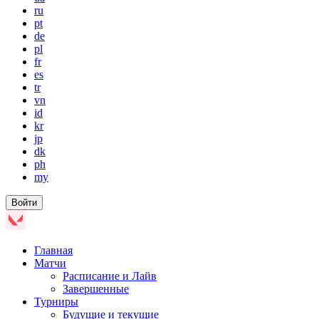
ru
pt
de
pl
fr
es
tr
vn
id
kr
jp
dk
ph
my
Войти
Главная
Матчи
Расписание и Лайв
Завершенные
Турниры
Будущие и текущие