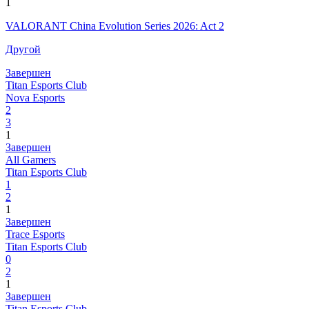
1
VALORANT China Evolution Series 2026: Act 2
Другой
Завершен
Titan Esports Club
Nova Esports
2
3
1
Завершен
All Gamers
Titan Esports Club
1
2
1
Завершен
Trace Esports
Titan Esports Club
0
2
1
Завершен
Titan Esports Club