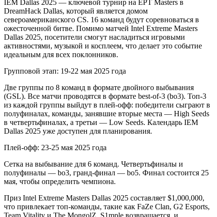
IEM Dallas 2025 — ключевой турнир на EPT Masters в
DreamHack Dallas, который является домом
североамериканского CS. 16 команд будут соревноваться в
ожесточенной битве. Помимо матчей Intel Extreme Masters
Dallas 2025, посетители смогут насладиться игровыми
активностями, музыкой и косплеем, что делает это событие
идеальным для всех поклонников.
Групповой этап: 19-22 мая 2025 года
Две группы по 8 команд в формате двойного выбывания
(GSL). Все матчи проводятся в формате best-of-3 (bo3). Топ-3
из каждой группы выйдут в плей-офф: победители сыграют в
полуфиналах, команды, занявшие вторые места — High Seeds
в четвертьфиналах, а третьи — Low Seeds. Календарь IEM
Dallas 2025 уже доступен для планирования.
Плей-офф: 23-25 мая 2025 года
Сетка на выбывание для 6 команд. Четвертьфиналы и
полуфиналы — bo3, гранд-финал — bo5. Финал состоится 25
мая, чтобы определить чемпиона.
Приз Intel Extreme Masters Dallas 2025 составляет $1,000,000,
что привлекает топ-команды, такие как FaZe Clan, G2 Esports,
Team Vitality и The MongolZ. S1mple возвращается, и