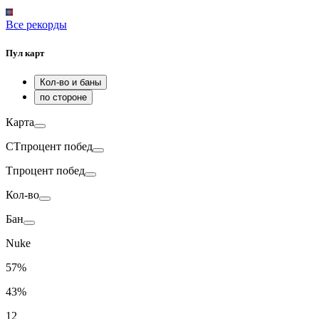
Все рекорды
Пул карт
Кол-во и баны
по стороне
Карта
CT
процент побед
T
процент побед
Кол-во
Бан
Nuke
57%
43%
12