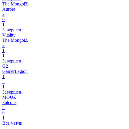
The MongolZ
Aurora
2
0
1
Завершен
Vitality
The MongolZ
2
1
1
Завершен
G2
GamerLegion
1
2
1
Завершен
MOUZ
Falcons
2
0
1
Все матчи