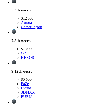
5-6th
место
$12 500
Aurora
GamerLegion
7-8th
место
$7 000
G2
HEROIC
9-12th
место
$5 000
FaZe
Liquid
3DMAX
FURIA