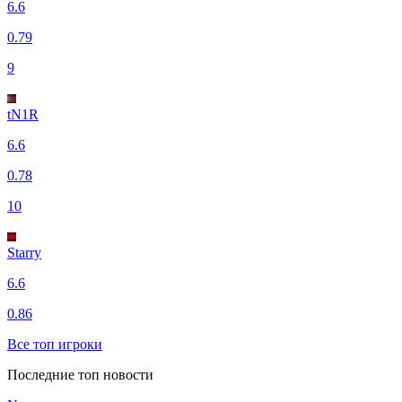
6.6
0.79
9
tN1R
6.6
0.78
10
Starry
6.6
0.86
Все топ игроки
Последние топ новости