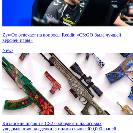
ZywOo отвечает на вопросы Reddit: «CS:GO была лучшей
версией игры»
News
Китайские игроки в CS2 сообщают о налоговых
уведомлениях на сделки скинами свыше 300,000 юаней