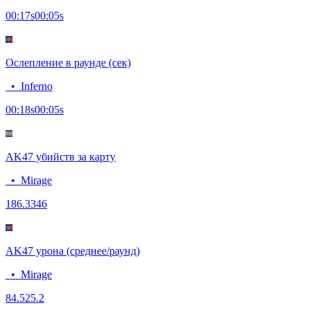
00:17
s
00:05
s
Ослепление в раунде (сек)
•
Inferno
00:18
s
00:05
s
AK47 убийств за карту
•
Mirage
18
6.3346
AK47 урона (среднее/раунд)
•
Mirage
84.5
25.2