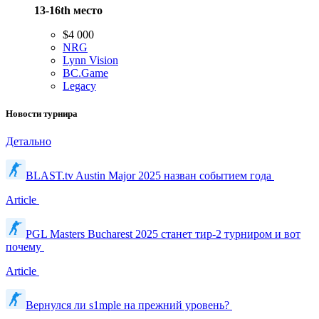
13-16th
место
$4 000
NRG
Lynn Vision
BC.Game
Legacy
Новости турнира
Детально
BLAST.tv Austin Major 2025 назван событием года
Article
PGL Masters Bucharest 2025 станет тир-2 турниром и вот
почему
Article
Вернулся ли s1mple на прежний уровень?