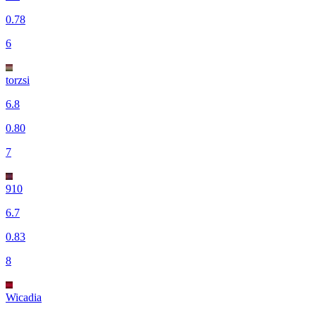
0.78
6
torzsi
6.8
0.80
7
910
6.7
0.83
8
Wicadia