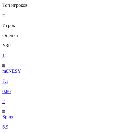
Топ игроков
#
Игрок
Оценка
УЗР
1
m0NESY
7.1
0.86
2
Spinx
6.9