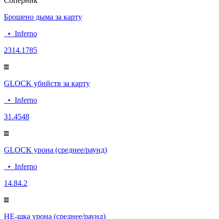
Соперник
Брошено дыма за карту
•
Inferno
23
14.1785
GLOCK убийств за карту
•
Inferno
3
1.4548
GLOCK урона (среднее/раунд)
•
Inferno
14.8
4.2
HE-шка урона (среднее/раунд)