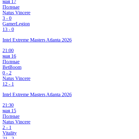
мая 17
Полные
Natus Vincere
3
-
0
GamerLegion
1
3 - 0
Intel Extreme Masters Atlanta 2026
21:00
мая 16
Полные
BetBoom
0
-
2
Natus Vincere
1
2 - 1
Intel Extreme Masters Atlanta 2026
21:30
мая 15
Полные
Natus Vincere
2
-
1
Vitality
2
1 - 2