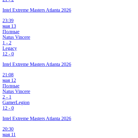
Intel Extreme Masters Atlanta 2026
23:39
мая 13
Полные
Natus Vincere
1
-
2
Legacy
1
2 - 0
Intel Extreme Masters Atlanta 2026
21:08
мая 12
Полные
Natus Vincere
2
-
1
GamerLegion
1
2 - 0
Intel Extreme Masters Atlanta 2026
20:30
мая 11