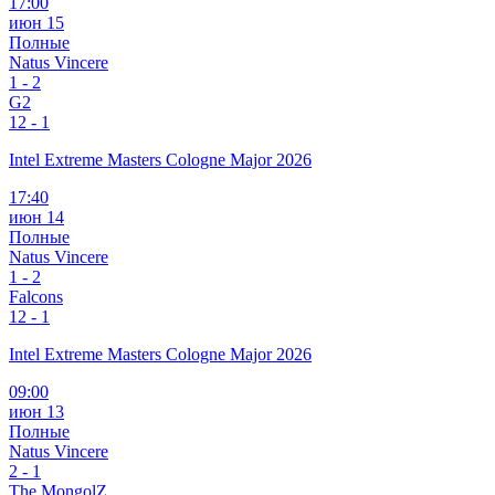
17:00
июн 15
Полные
Natus Vincere
1
-
2
G2
1
2 - 1
Intel Extreme Masters Cologne Major 2026
17:40
июн 14
Полные
Natus Vincere
1
-
2
Falcons
1
2 - 1
Intel Extreme Masters Cologne Major 2026
09:00
июн 13
Полные
Natus Vincere
2
-
1
The MongolZ