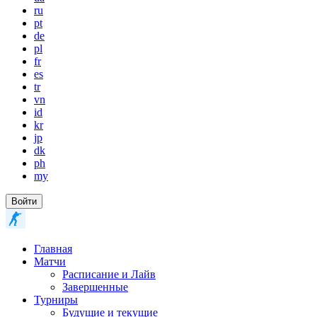
ru
pt
de
pl
fr
es
tr
vn
id
kr
jp
dk
ph
my
Войти
Главная
Матчи
Расписание и Лайв
Завершенные
Турниры
Будущие и текущие