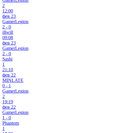
GamerLegion
2
12:00
фев 23
GamerLegion
2
-
0
illwill
09:08
фев 23
GamerLegion
2
-
0
Sashi
1
21:10
фев 22
MINLATE
0
-
1
GamerLegion
2
19:19
фев 22
GamerLegion
1
-
0
Phantom
1