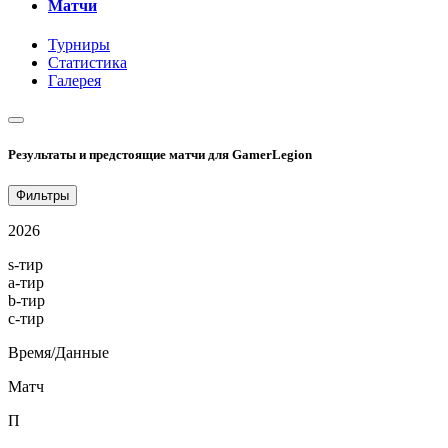
Матчи
Турниры
Статистика
Галерея
Результаты и предстоящие матчи для GamerLegion
Фильтры
2026
s-тир
a-тир
b-тир
c-тир
Время/Данные
Матч
П