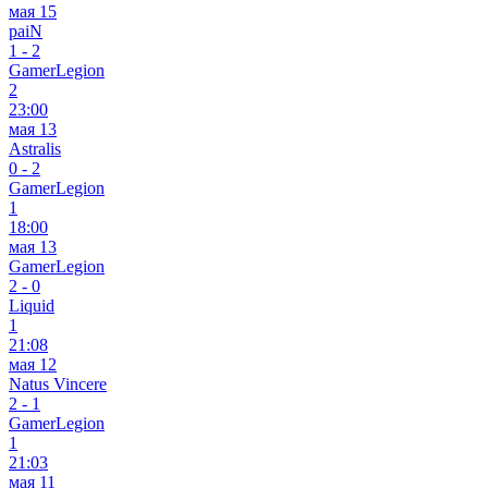
мая 15
paiN
1
-
2
GamerLegion
2
23:00
мая 13
Astralis
0
-
2
GamerLegion
1
18:00
мая 13
GamerLegion
2
-
0
Liquid
1
21:08
мая 12
Natus Vincere
2
-
1
GamerLegion
1
21:03
мая 11