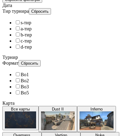
Дата
Тир турнира
Сбросить
s-тир
a-тир
b-тир
c-тир
d-тир
Турнир
Формат
Сбросить
Bo1
Bo2
Bo3
Bo5
Карта
Все карты
Dust II
Inferno
Overpass
Vertigo
Nuke