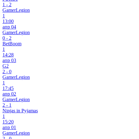
1
-
2
GamerLegion
1
13:00
апр 04
GamerLegion
0
-
2
BetBoom
1
14:28
апр 03
G2
2
-
0
GamerLegion
1
17:45
апр 02
GamerLegion
2
-
1
Ninjas in Pyjamas
1
15:20
апр 01
GamerLegion
2
-
0