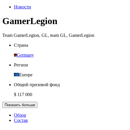
Новости
GamerLegion
Team GamerLegion
,
GL
,
team GL
,
GamerLegion
Страна
Germany
Регион
Europe
Общий призовой фонд
$ 117 000
Показать больше
Обзор
Состав