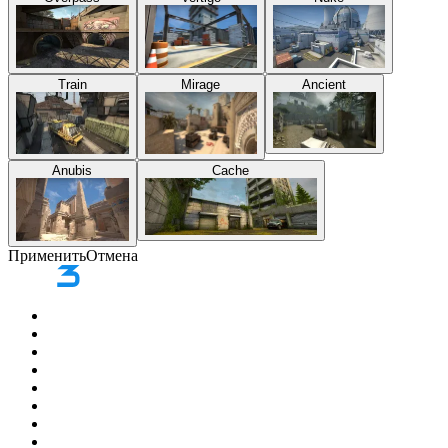
Train
Mirage
Ancient
Anubis
Cache
Применить
Отмена