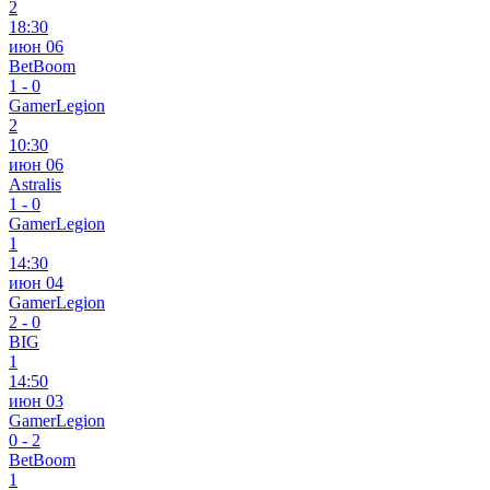
2
18:30
июн 06
BetBoom
1
-
0
GamerLegion
2
10:30
июн 06
Astralis
1
-
0
GamerLegion
1
14:30
июн 04
GamerLegion
2
-
0
BIG
1
14:50
июн 03
GamerLegion
0
-
2
BetBoom
1