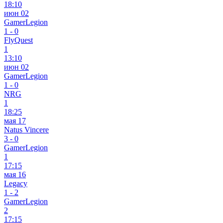
18:10
июн 02
GamerLegion
1
-
0
FlyQuest
1
13:10
июн 02
GamerLegion
1
-
0
NRG
1
18:25
мая 17
Natus Vincere
3
-
0
GamerLegion
1
17:15
мая 16
Legacy
1
-
2
GamerLegion
2
17:15