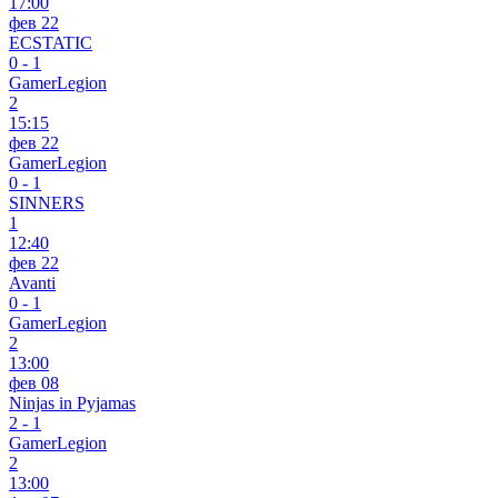
17:00
фев 22
ECSTATIC
0
-
1
GamerLegion
2
15:15
фев 22
GamerLegion
0
-
1
SINNERS
1
12:40
фев 22
Avanti
0
-
1
GamerLegion
2
13:00
фев 08
Ninjas in Pyjamas
2
-
1
GamerLegion
2
13:00