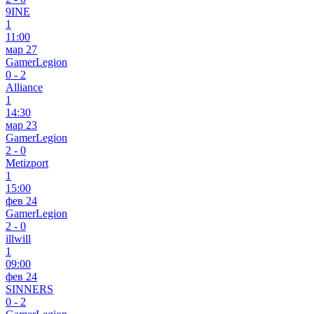
9INE
1
11:00
мар 27
GamerLegion
0
-
2
Alliance
1
14:30
мар 23
GamerLegion
2
-
0
Metizport
1
15:00
фев 24
GamerLegion
2
-
0
illwill
1
09:00
фев 24
SINNERS
0
-
2