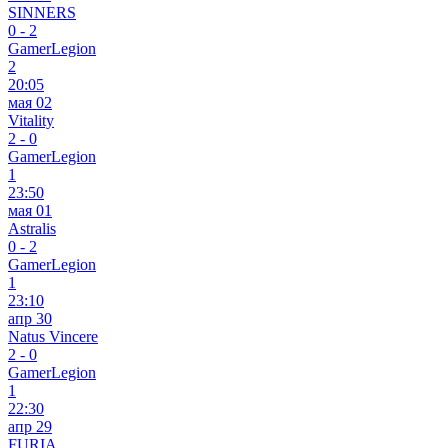
SINNERS
0
-
2
GamerLegion
2
20:05
мая 02
Vitality
2
-
0
GamerLegion
1
23:50
мая 01
Astralis
0
-
2
GamerLegion
1
23:10
апр 30
Natus Vincere
2
-
0
GamerLegion
1
22:30
апр 29
FURIA