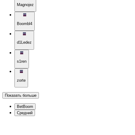
Magnojez
Boombl4
d1Ledez
s1ren
zorte
Показать больше
BetBoom
Средний