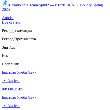
Начало эры Team Spirit? — Итоги BLAST Bounty Spring
2025
Article
Все статьи
Рекорды команды
Рекорд/Время/Карта
Знач/Ср
Кем
Соперник
Быстрая бомба (сек)
•
Ancient
00:30
s
01:18
s
Быстрая бомба (сек)
•
Ancient