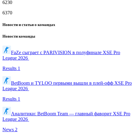
6230
6370
Новости и статьи о командах
Новости команды
FaZe сыграет с PARIVISION в полуфинале XSE Pro
League 2026
Results
1
BetBoom и TYLOO первыми вышли в плей-офф XSE Pro
League 2026
Results
1
Аналитики: BetBoom Team — главный фаворит XSE Pro
League 2026
News
2