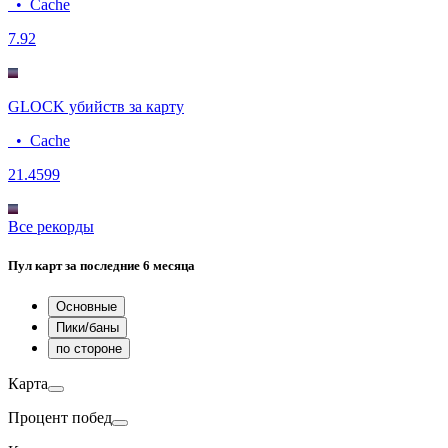
•
Cache
7.9
2
GLOCK убийств за карту
•
Cache
2
1.4599
Все рекорды
Пул карт
за последние 6 месяца
Основные
Пики/баны
по стороне
Карта
Процент побед