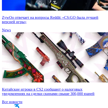
ZywOo отвечает на вопросы Reddit: «CS:GO была лучшей
версией игры»
News
Китайские игроки в CS2 сообщают о налоговых
уведомлениях на сделки скинами свыше 300,000 юаней
Все новости