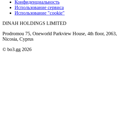
Конфиденциальность
Использование сервиса
Использование "cookie"
DINAH HOLDINGS LIMITED
Prodromou 75, Oneworld Parkview House, 4th floor, 2063,
Nicosia, Cyprus
© bo3.gg 2026