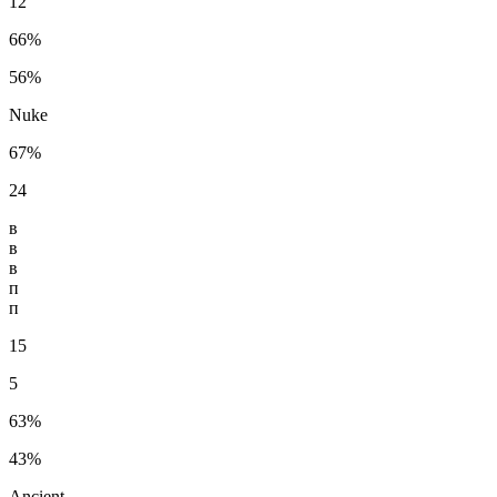
12
66%
56%
Nuke
67%
24
в
в
в
п
п
15
5
63%
43%
Ancient