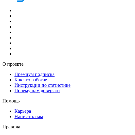
О проекте
Премиум подписка
Как это работает
Инструкции по статистике
Почему нам доверяют
Помощь
Карьера
Написать нам
Правила