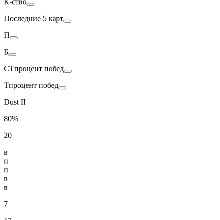
К-ство
Последние 5 карт
П
Б
CT
процент побед
T
процент побед
Dust II
80%
20
в
п
п
в
в
7