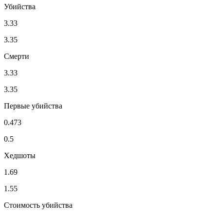
Убийства
3.33
3.35
Смерти
3.33
3.35
Первые убийства
0.473
0.5
Хедшоты
1.69
1.55
Стоимость убийства