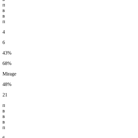
п
в
в
п
4
6
43%
68%
Mirage
48%
21
п
в
в
в
п
6