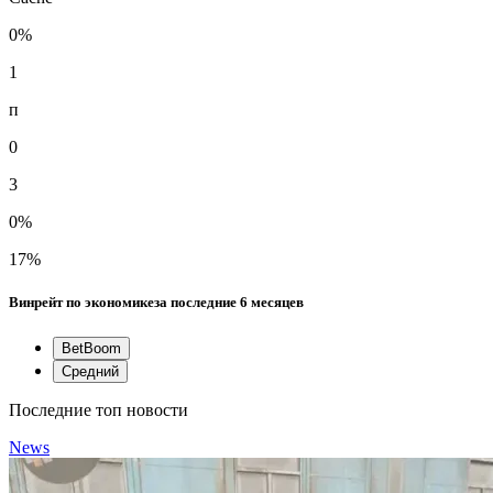
0%
1
п
0
3
0%
17%
Винрейт по экономике
за последние 6 месяцев
BetBoom
Средний
Последние топ новости
News