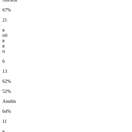
67%
21
в
пб
в
в
п
6
13
62%
52%
Anubis
64%
11
в