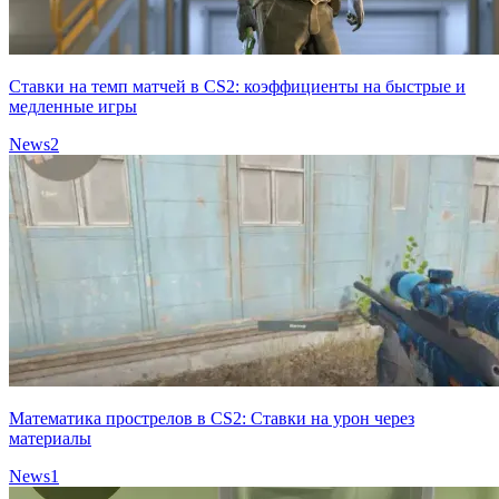
Ставки на темп матчей в CS2: коэффициенты на быстрые и
медленные игры
News
2
Математика прострелов в CS2: Ставки на урон через
материалы
News
1