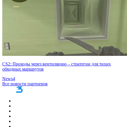
CS2: Проходы через вентиляцию – стратегии для тихих
обходных маршрутов
News
4
Все новости партнеров