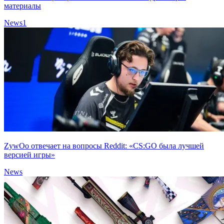
материалы
News
1
ZywOo отвечает на вопросы Reddit: «CS:GO была лучшей
версией игры»
News