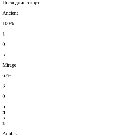
Последние 5 карт
Ancient
100%
1
0
в
Mirage
67%
3
0
п
п
в
в
Anubis