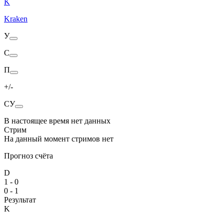
K
Kraken
У
С
П
+/-
СУ
В настоящее время нет данных
Стрим
На данный момент стримов нет
Прогноз счёта
D
1 - 0
0 - 1
Результат
K