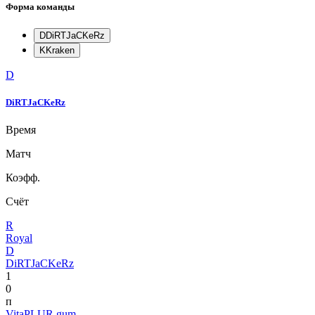
Форма команды
D
DiRTJaCKeRz
K
Kraken
D
DiRTJaCKeRz
Время
Матч
Коэфф.
Счёт
R
Royal
D
DiRTJaCKeRz
1
0
п
VitaPLUR gum