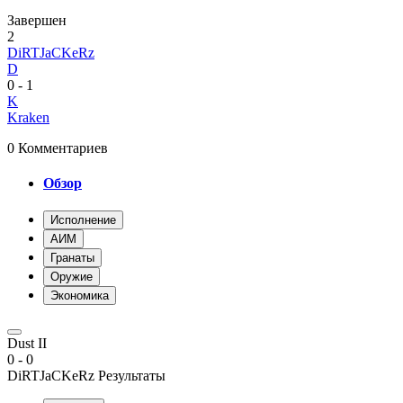
Завершен
2
DiRTJaCKeRz
D
0
-
1
K
Kraken
0 Комментариев
Обзор
Исполнение
AИМ
Гранаты
Оружие
Экономика
Dust II
0
-
0
DiRTJaCKeRz Результаты