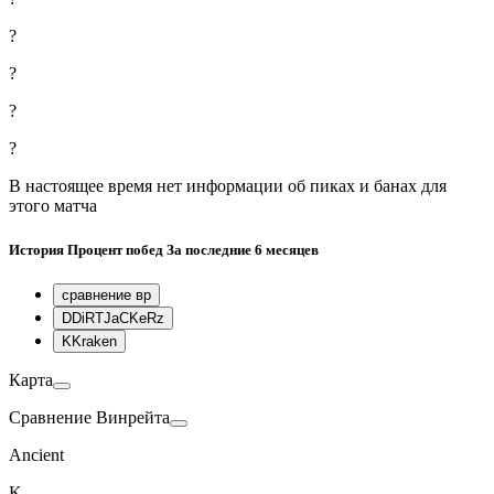
?
?
?
?
В настоящее время нет информации об пиках и банах для
этого матча
История
Процент побед
За последние 6 месяцев
сравнение вр
D
DiRTJaCKeRz
K
Kraken
Карта
Сравнение Винрейта
Ancient
K