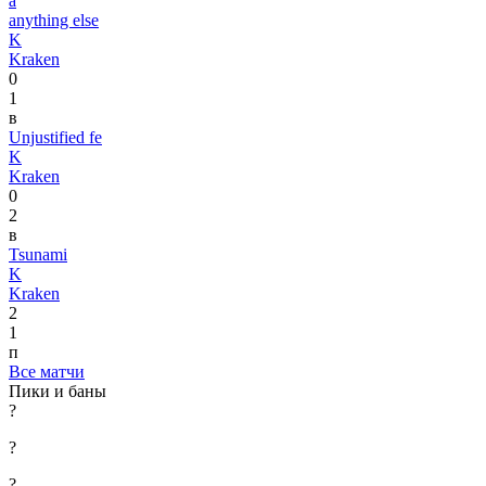
a
anything else
K
Kraken
0
1
в
Unjustified fe
K
Kraken
0
2
в
Tsunami
K
Kraken
2
1
п
Все матчи
Пики и баны
?
?
?