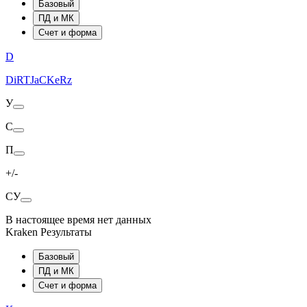
Базовый
ПД и МК
Счет и форма
D
DiRTJaCKeRz
У
С
П
+/-
СУ
В настоящее время нет данных
Kraken Результаты
Базовый
ПД и МК
Счет и форма