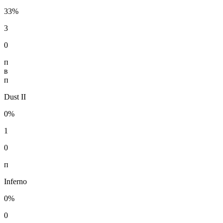
33%
3
0
п
в
п
Dust II
0%
1
0
п
Inferno
0%
0