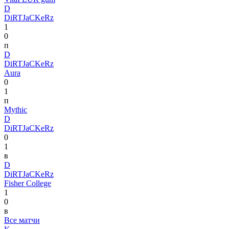
D
DiRTJaCKeRz
1
0
п
D
DiRTJaCKeRz
Aura
0
1
п
Mythic
D
DiRTJaCKeRz
0
1
в
D
DiRTJaCKeRz
Fisher College
1
0
в
Все матчи