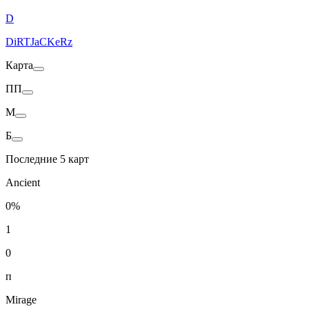
D
DiRTJaCKeRz
Карта
ПП
M
Б
Последние 5 карт
Ancient
0%
1
0
п
Mirage