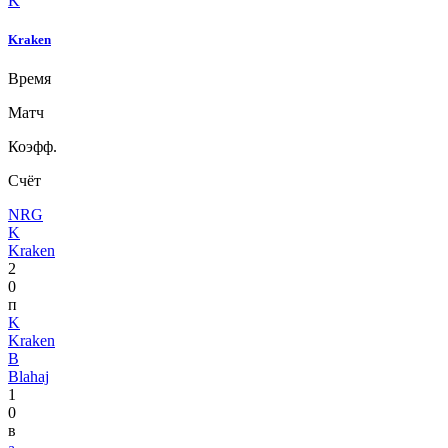
K
Kraken
Время
Матч
Коэфф.
Счёт
NRG
K
Kraken
2
0
п
K
Kraken
B
Blahaj
1
0
в