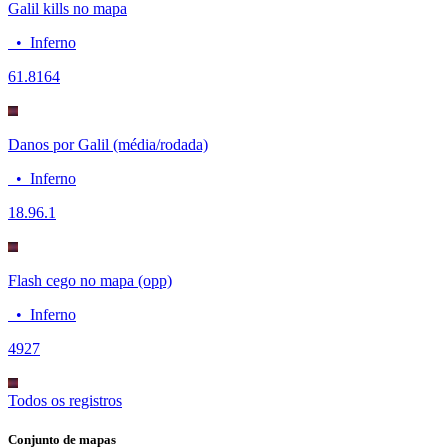
Galil kills no mapa
•
Inferno
6
1.8164
Danos por Galil (média/rodada)
•
Inferno
18.9
6.1
Flash cego no mapa (opp)
•
Inferno
49
27
Todos os registros
Conjunto de mapas