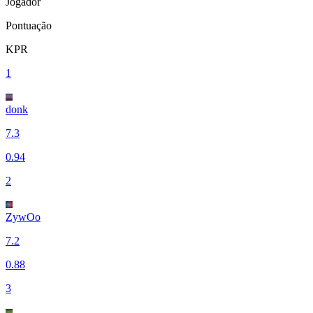
Jogador
Pontuação
KPR
1
donk
7.3
0.94
2
ZywOo
7.2
0.88
3