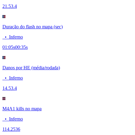
21.5
3.4
Duração do flash no mapa (sec)
•
Inferno
01:05
s
00:35
s
Danos por HE (média/rodada)
•
Inferno
14.5
3.4
M4A1 kills no mapa
•
Inferno
11
4.2536