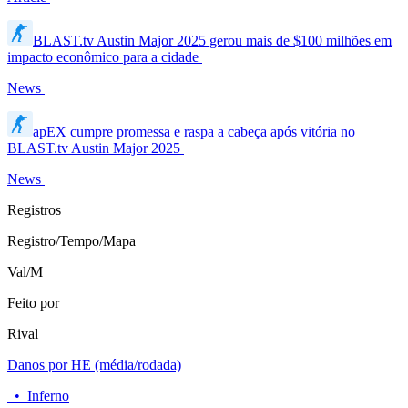
BLAST.tv Austin Major 2025 gerou mais de $100 milhões em
impacto econômico para a cidade
News
apEX cumpre promessa e raspa a cabeça após vitória no
BLAST.tv Austin Major 2025
News
Registros
Registro/Tempo/Mapa
Val/M
Feito por
Rival
Danos por HE (média/rodada)
•
Inferno