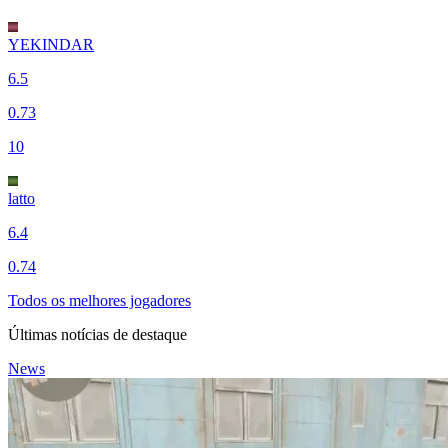
YEKINDAR
6.5
0.73
10
latto
6.4
0.74
Todos os melhores jogadores
Últimas notícias de destaque
News