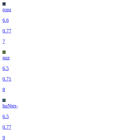
ropz
6.6
0.77
7
nqz
6.5
0.71
8
huNter-
6.5
0.77
9