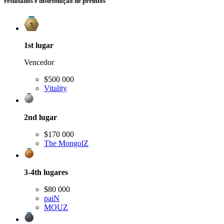
resultados e distribuição de prêmios
1st
lugar
Vencedor
$500 000
Vitality
2nd
lugar
$170 000
The MongolZ
3-4th
lugares
$80 000
paiN
MOUZ