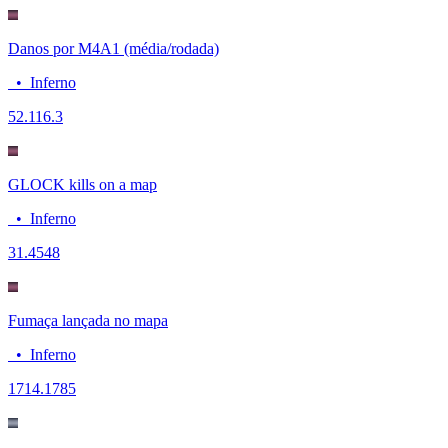
Danos por M4A1 (média/rodada)
•
Inferno
52.1
16.3
GLOCK kills on a map
•
Inferno
3
1.4548
Fumaça lançada no mapa
•
Inferno
17
14.1785