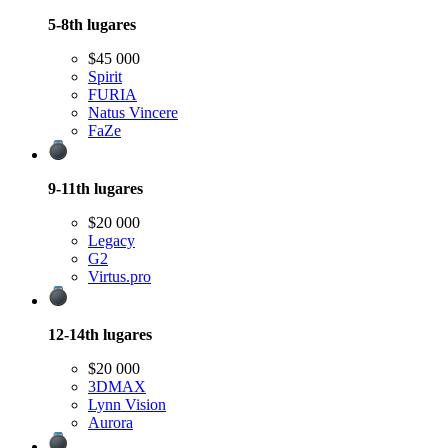
5-8th
lugares
$45 000
Spirit
FURIA
Natus Vincere
FaZe
9-11th
lugares
$20 000
Legacy
G2
Virtus.pro
12-14th
lugares
$20 000
3DMAX
Lynn Vision
Aurora