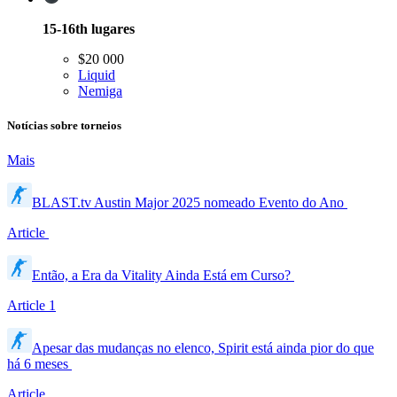
15-16th
lugares
$20 000
Liquid
Nemiga
Notícias sobre torneios
Mais
BLAST.tv Austin Major 2025 nomeado Evento do Ano
Article
Então, a Era da Vitality Ainda Está em Curso?
Article
1
Apesar das mudanças no elenco, Spirit está ainda pior do que
há 6 meses
Article