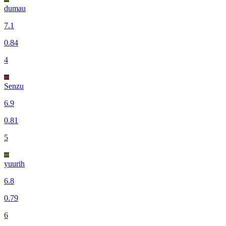
dumau
7.1
0.84
4
Senzu
6.9
0.81
5
yuurih
6.8
0.79
6