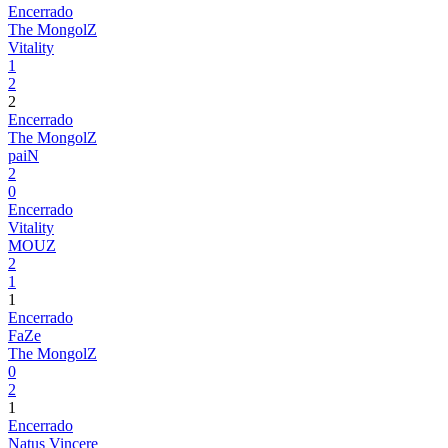
Encerrado
The MongolZ
Vitality
1
2
2
Encerrado
The MongolZ
paiN
2
0
Encerrado
Vitality
MOUZ
2
1
1
Encerrado
FaZe
The MongolZ
0
2
1
Encerrado
Natus Vincere