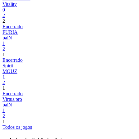
Vitality
0
2
2
Encerrado
FURIA
paiN
1
2
1
Encerrado
Spirit
MOUZ
1
2
1
Encerrado
Virtus.pro
paiN
1
2
1
Todos os jogos