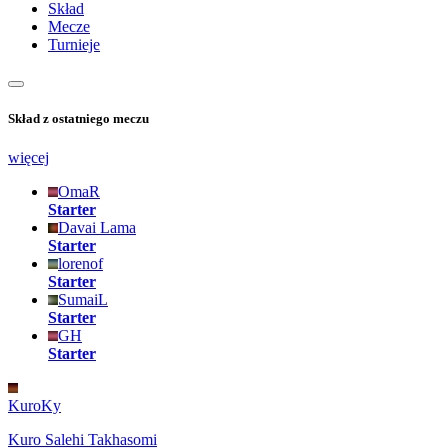
Skład
Mecze
Turnieje
Skład z ostatniego meczu
więcej
OmaR
Starter
Davai Lama
Starter
lorenof
Starter
SumaiL
Starter
GH
Starter
KuroKy
Kuro Salehi Takhasomi