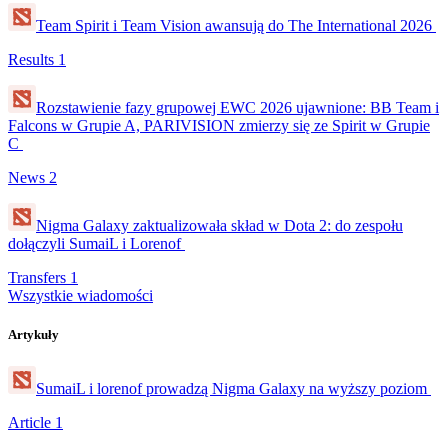
Team Spirit i Team Vision awansują do The International 2026
Results
1
Rozstawienie fazy grupowej EWC 2026 ujawnione: BB Team i
Falcons w Grupie A, PARIVISION zmierzy się ze Spirit w Grupie
C
News
2
Nigma Galaxy zaktualizowała skład w Dota 2: do zespołu
dołączyli SumaiL i Lorenof
Transfers
1
Wszystkie wiadomości
Artykuły
SumaiL i lorenof prowadzą Nigma Galaxy na wyższy poziom
Article
1