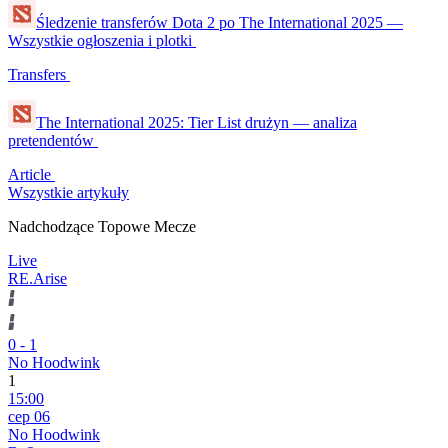
Śledzenie transferów Dota 2 po The International 2025 —
Wszystkie ogłoszenia i plotki
Transfers
The International 2025: Tier List drużyn — analiza
pretendentów
Article
Wszystkie artykuły
Nadchodzące Topowe Mecze
Live
RE.Arise
0
-
1
No Hoodwink
1
15:00
сер 06
No Hoodwink