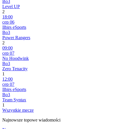
Bo3
Level UP
2
18:00
сер 06
Ilbirs eSports
Bo3
Power Rangers
2
09:00
сер 07
No Hoodwink
Bo3
Zero Tenacity
1
12:00
сер 07
Ilbirs eSports
Bo3
Team Syntax
1
Wszystkie mecze
Najnowsze topowe wiadomości