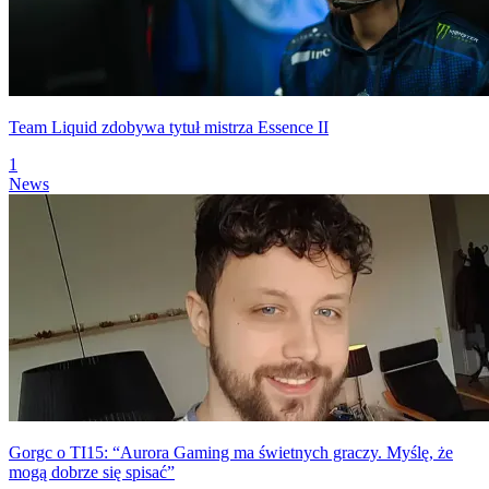
Team Liquid zdobywa tytuł mistrza Essence II
1
News
Gorgc o TI15: “Aurora Gaming ma świetnych graczy. Myślę, że
mogą dobrze się spisać”