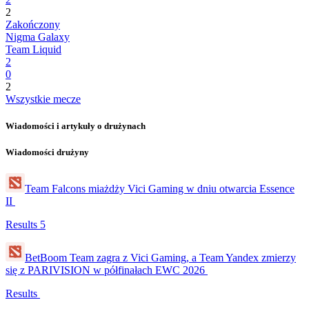
2
Zakończony
Nigma Galaxy
Team Liquid
2
0
2
Wszystkie mecze
Wiadomości i artykuły o drużynach
Wiadomości drużyny
Team Falcons miażdży Vici Gaming w dniu otwarcia Essence
II
Results
5
BetBoom Team zagra z Vici Gaming, a Team Yandex zmierzy
się z PARIVISION w półfinałach EWC 2026
Results