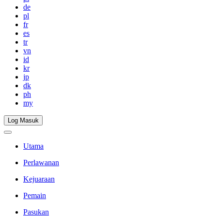
de
pl
fr
es
tr
vn
id
kr
jp
dk
ph
my
Log Masuk
Utama
Perlawanan
Kejuaraan
Pemain
Pasukan