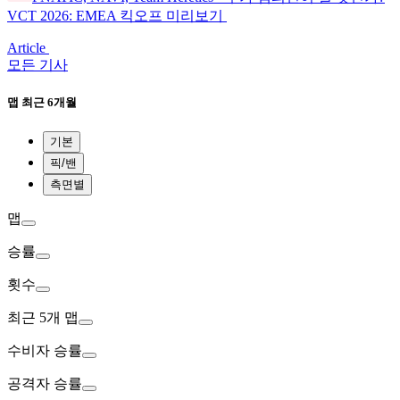
VCT 2026: EMEA 킥오프 미리보기
Article
모든 기사
맵
최근 6개월
기본
픽/밴
측면별
맵
승률
횟수
최근 5개 맵
수비자
승률
공격자
승률