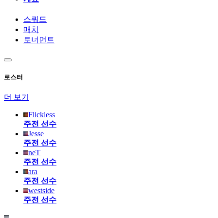
스쿼드
매치
토너먼트
로스터
더 보기
Flickless
주전 선수
Jesse
주전 선수
neT
주전 선수
ara
주전 선수
westside
주전 선수