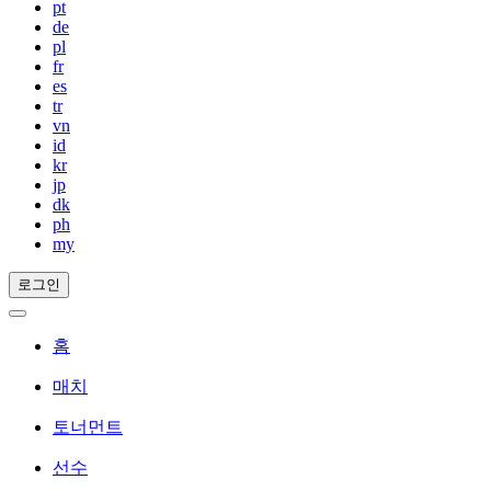
pt
de
pl
fr
es
tr
vn
id
kr
jp
dk
ph
my
로그인
홈
매치
토너먼트
선수