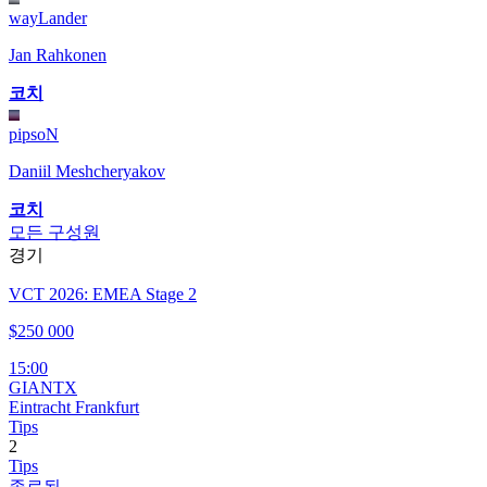
wayLander
Jan Rahkonen
코치
pipsoN
Daniil Meshcheryakov
코치
모든 구성원
경기
VCT 2026: EMEA Stage 2
$250 000
15:00
GIANTX
Eintracht Frankfurt
Tips
2
Tips
종료됨