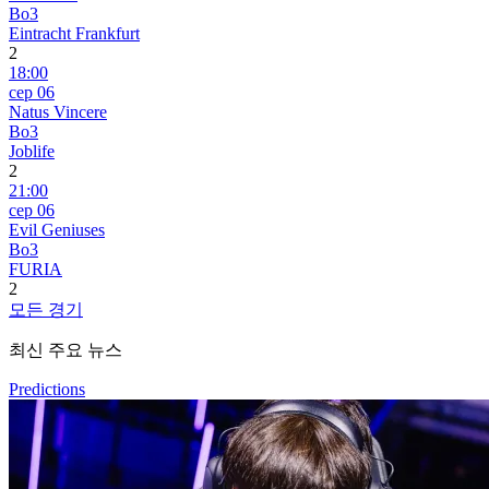
Bo3
Eintracht Frankfurt
2
18:00
сер 06
Natus Vincere
Bo3
Joblife
2
21:00
сер 06
Evil Geniuses
Bo3
FURIA
2
모든 경기
최신 주요 뉴스
Predictions