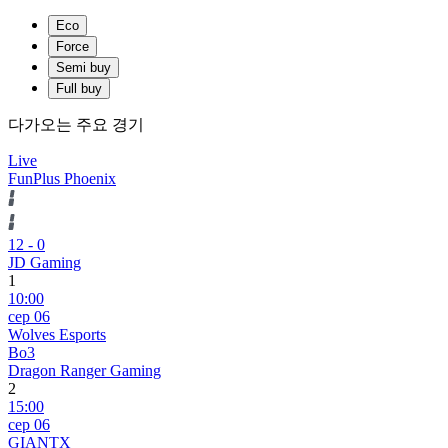
Eco
Force
Semi buy
Full buy
다가오는 주요 경기
Live
FunPlus Phoenix
12
-
0
JD Gaming
1
10:00
сер 06
Wolves Esports
Bo3
Dragon Ranger Gaming
2
15:00
сер 06
GIANTX