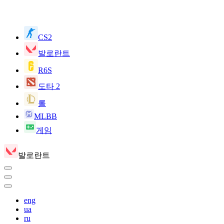
CS2
발로란트
R6S
도타 2
롤
MLBB
게임
발로란트
eng
ua
ru