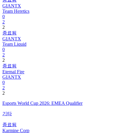
GIANTX
Team Heretics
0
2
2
종료됨
GIANTX
Team Liquid
0
2
2
종료됨
Eternal Fire
GIANTX
0
2
2
Esports World Cup 2026: EMEA Qualifier
기타
종료됨
Karmine Corp