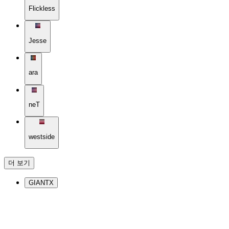
Flickless
Jesse
ara
neT
westside
더 보기
GIANTX