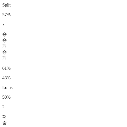
Split
57%
7
승
승
패
승
패
61%
43%
Lotus
50%
2
패
승