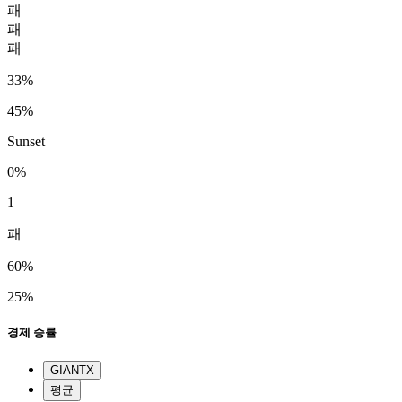
패
패
패
33%
45%
Sunset
0%
1
패
60%
25%
경제 승률
GIANTX
평균