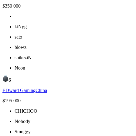
$
350 000
kiNgg
sato
blowz
spikeziN
Neon
6
EDward Gaming
China
$
195 000
CHICHOO
Nobody
Smoggy