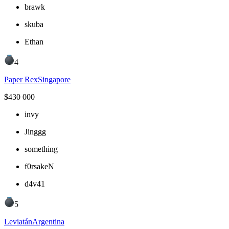
brawk
skuba
Ethan
4
Paper Rex
Singapore
$
430 000
invy
Jinggg
something
f0rsakeN
d4v41
5
Leviatán
Argentina