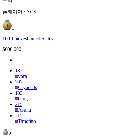
수익
플레이어 / ACS
1
100 Thieves
United States
$
600 000
182
vora
207
Cryocells
183
bang
215
Asuna
215
Timotino
2