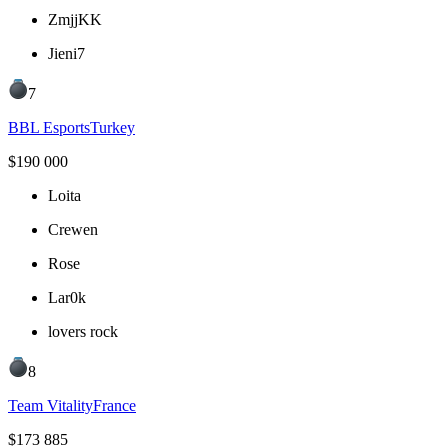
ZmjjKK
Jieni7
7
BBL Esports
Turkey
$
190 000
Loita
Crewen
Rose
Lar0k
lovers rock
8
Team Vitality
France
$
173 885