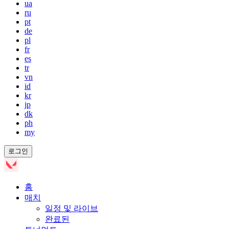
ua
ru
pt
de
pl
fr
es
tr
vn
id
kr
jp
dk
ph
my
로그인
홈
매치
일정 및 라이브
완료된