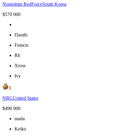
Nongshim RedForce
South Korea
$
570 000
Dambi
Francis
Rb
Xross
Ivy
3
NRG
United States
$
490 000
mada
Keiko