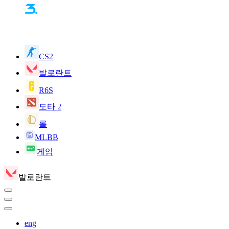
CS2
발로란트
R6S
도타 2
롤
MLBB
게임
발로란트
eng